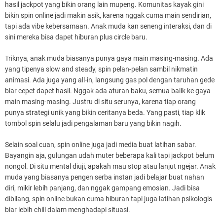
hasil jackpot yang bikin orang lain mupeng. Komunitas kayak gini
bikin spin online jadi makin asik, karena nggak cuma main sendirian,
tapi ada vibe kebersamaan. Anak muda kan seneng interaksi, dan di
sini mereka bisa dapet hiburan plus circle baru.
Triknya, anak muda biasanya punya gaya main masing-masing. Ada
yang tipenya slow and steady, spin pelan-pelan sambil nikmatin
animasi. Ada juga yang all-in, langsung gas pol dengan taruhan gede
biar cepet dapet hasil. Nggak ada aturan baku, semua balik ke gaya
main masing-masing. Justru di situ serunya, karena tiap orang
punya strategi unik yang bikin ceritanya beda. Yang pasti, tiap klik
tombol spin selalu jadi pengalaman baru yang bikin nagih.
Selain soal cuan, spin online juga jadi media buat latihan sabar.
Bayangin aja, gulungan udah muter beberapa kali tapi jackpot belum
nongol. Di situ mental diuji, apakah mau stop atau lanjut ngejar. Anak
muda yang biasanya pengen serba instan jadi belajar buat nahan
diri, mikir lebih panjang, dan nggak gampang emosian. Jadi bisa
dibilang, spin online bukan cuma hiburan tapi juga latihan psikologis
biar lebih chill dalam menghadapi situasi.