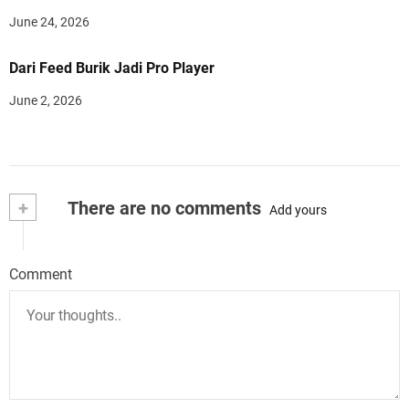
June 24, 2026
Dari Feed Burik Jadi Pro Player
June 2, 2026
+
There are no comments
Add yours
Comment