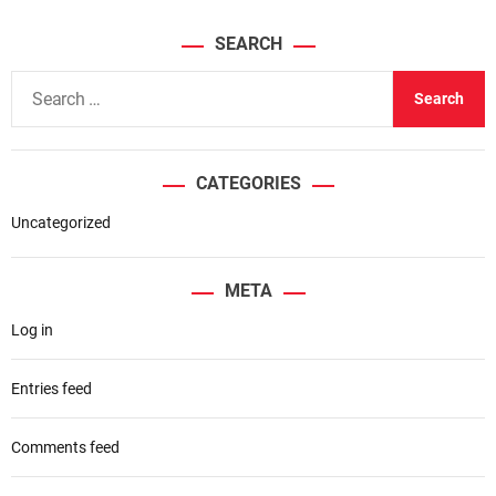
SEARCH
S
e
a
r
CATEGORIES
c
h
Uncategorized
f
o
META
r
Log in
:
Entries feed
Comments feed