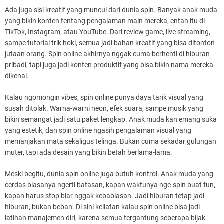
Ada juga sisi kreatif yang muncul dari dunia spin. Banyak anak muda
yang bikin konten tentang pengalaman main mereka, entah itu di
TikTok, Instagram, atau YouTube. Dari review game, live streaming,
sampe tutorial trik hoki, semua jadi bahan kreatif yang bisa ditonton
jutaan orang. Spin online akhirnya nggak cuma berhenti di hiburan
pribadi, tapi juga jadi konten produktif yang bisa bikin nama mereka
dikenal.
Kalau ngomongin vibes, spin online punya daya tarik visual yang
susah ditolak. Warna-warni neon, efek suara, sampe musik yang
bikin semangat jadi satu paket lengkap. Anak muda kan emang suka
yang estetik, dan spin online ngasih pengalaman visual yang
memanjakan mata sekaligus telinga. Bukan cuma sekadar gulungan
muter, tapi ada desain yang bikin betah berlama-lama.
Meski begitu, dunia spin online juga butuh kontrol. Anak muda yang
cerdas biasanya ngerti batasan, kapan waktunya nge-spin buat fun,
kapan harus stop biar nggak kebablasan. Jadi hiburan tetap jadi
hiburan, bukan beban. Di sini keliatan kalau spin online bisa jadi
latihan manajemen diri, karena semua tergantung seberapa bijak