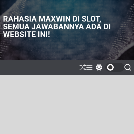
S
k
i
RAHASIA MAXWIN DI SLOT,
p
SEMUA JAWABANNYA ADA DI
t
WEBSITE INI!
o
c
o
n
t
e
S
M
S
S
h
e
w
e
n
u
n
i
a
t
ff
u
t
r
l
c
c
e
h
h
c
o
l
o
r
m
o