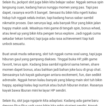
Selain itu, jackpot slot juga bikin kita belajar sabar. Nggak semua spin
langsung cuan, kadang harus nunggu momen yang pas. Tapi pas
dapet, rasanya worth it banget. Sensasi itu bikin kita ngerti kalau
hidup tuh nggak selalu instan, tapi kadang harus sabar sambil
nikmatin proses. Dan serunya lagi, ada banyak fitur yang bikin jalan
happy makin asik. Misalnya mini game di tengah spin, bonus wheel,
atau level up yang bikin kita pengen terus explore. Jadi nggak cuma
sekadar tekan tombol, tapi juga ada rasa achievement tiap kali
unlock sesuatu.
Buat anak muda sekarang, slot tuh nggak cuma soal uang, tapi juga
hiburan gaul yang gampang diakses. Tinggal buka HP, pilih game
favorit, terus spin. Kadang bisa sambil ngobrol sama temen, share
momen dapet bonus, atau bahkan jadi bahan joke lucu di grup chat.
Sensasinya tuh kayak gabungan antara excitement, fun, dan sedikit
adrenalin. Nggak heran kalau banyak yang bilang main slot tuh bikin
happy, apalagi kalau lagi suntuk atau butuh hiburan instan. Rasanya
kayak bawa liburan mini ke layar HP sendiri.
Selain itu, slot juga ngajarin kita adaptasi. Kadang ada game baru
dengan fitur-fitur unik yang bikin kita mikir strategi sendiri. Nggak