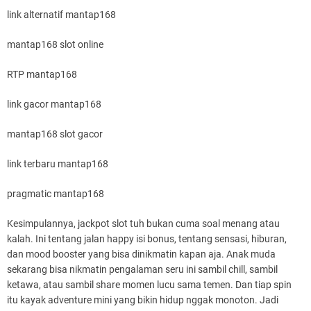
link alternatif mantap168
mantap168 slot online
RTP mantap168
link gacor mantap168
mantap168 slot gacor
link terbaru mantap168
pragmatic mantap168
Kesimpulannya, jackpot slot tuh bukan cuma soal menang atau
kalah. Ini tentang jalan happy isi bonus, tentang sensasi, hiburan,
dan mood booster yang bisa dinikmatin kapan aja. Anak muda
sekarang bisa nikmatin pengalaman seru ini sambil chill, sambil
ketawa, atau sambil share momen lucu sama temen. Dan tiap spin
itu kayak adventure mini yang bikin hidup nggak monoton. Jadi