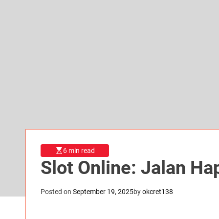
6 min read
Slot Online: Jalan Ha
Posted on
September 19, 2025
by
okcret138