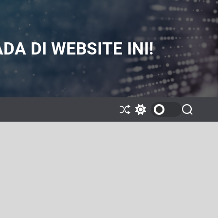
A DI WEBSITE INI!
S
S
S
h
w
e
u
i
a
ff
t
r
l
c
c
e
h
h
c
o
l
o
r
m
o