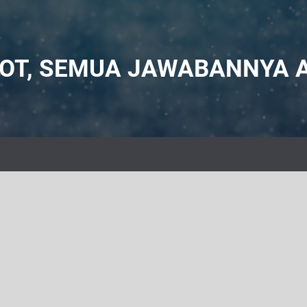
OT, SEMUA JAWABANNYA AD