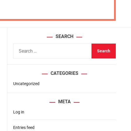
SEARCH
S
e
a
r
CATEGORIES
c
h
Uncategorized
f
o
META
r
Log in
:
Entries feed