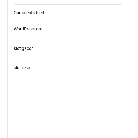
Comments feed
WordPress.org
slot gacor
slot resmi