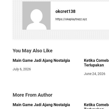
n
okcret138
a
https://okeplaytrezz.xyz
v
i
g
You May Also Like
a
t
Main Game Jadi Ajang Nostalgia
Ketika Comeb
Terlupakan
i
July 6, 2026
June 24, 2026
o
n
More From Author
Main Game Jadi Ajang Nostalgia
Ketika Comeb