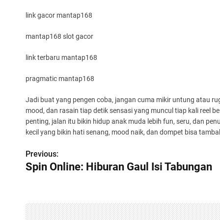
link gacor mantap168
mantap168 slot gacor
link terbaru mantap168
pragmatic mantap168
Jadi buat yang pengen coba, jangan cuma mikir untung atau rug
mood, dan rasain tiap detik sensasi yang muncul tiap kali reel be
penting, jalan itu bikin hidup anak muda lebih fun, seru, dan pe
kecil yang bikin hati senang, mood naik, dan dompet bisa tamba
Previous:
P
Spin Online: Hiburan Gaul Isi Tabungan
o
s
t