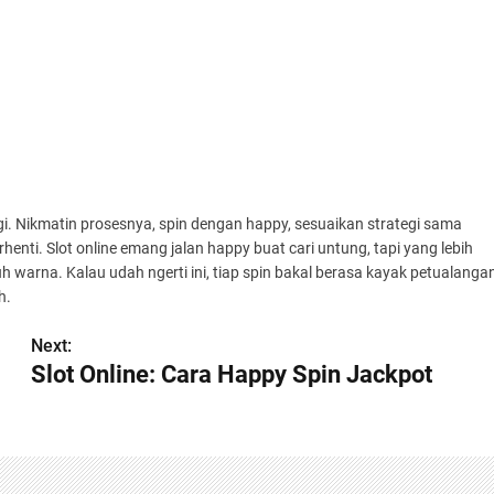
i. Nikmatin prosesnya, spin dengan happy, sesuaikan strategi sama
rhenti. Slot online emang jalan happy buat cari untung, tapi yang lebih
nuh warna. Kalau udah ngerti ini, tiap spin bakal berasa kayak petualanga
h.
Next:
Slot Online: Cara Happy Spin Jackpot