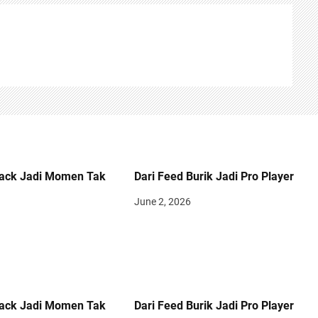
ack Jadi Momen Tak
Dari Feed Burik Jadi Pro Player
June 2, 2026
ack Jadi Momen Tak
Dari Feed Burik Jadi Pro Player