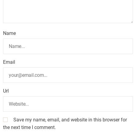
Name
Email
Url
Save my name, email, and website in this browser for
the next time I comment.