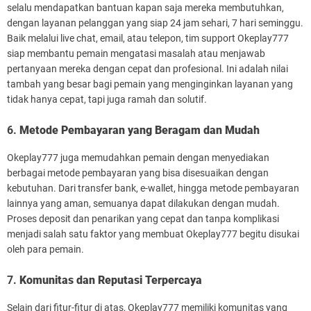
selalu mendapatkan bantuan kapan saja mereka membutuhkan,
dengan layanan pelanggan yang siap 24 jam sehari, 7 hari seminggu.
Baik melalui live chat, email, atau telepon, tim support Okeplay777
siap membantu pemain mengatasi masalah atau menjawab
pertanyaan mereka dengan cepat dan profesional. Ini adalah nilai
tambah yang besar bagi pemain yang menginginkan layanan yang
tidak hanya cepat, tapi juga ramah dan solutif.
6.
Metode Pembayaran yang Beragam dan Mudah
Okeplay777 juga memudahkan pemain dengan menyediakan
berbagai metode pembayaran yang bisa disesuaikan dengan
kebutuhan. Dari transfer bank, e-wallet, hingga metode pembayaran
lainnya yang aman, semuanya dapat dilakukan dengan mudah.
Proses deposit dan penarikan yang cepat dan tanpa komplikasi
menjadi salah satu faktor yang membuat Okeplay777 begitu disukai
oleh para pemain.
7.
Komunitas dan Reputasi Terpercaya
Selain dari fitur-fitur di atas, Okeplay777 memiliki komunitas yang