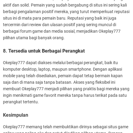
aktif dan solid. Pemain yang sudah bergabung di situs ini sering kali
berbagi pengalaman positif mereka, yang turut memperkuat reputasi
situs ini di mata para pemain baru. Reputasi yang baik ini juga
tercermin dari review dan ulasan positif yang sering muncul di
berbagai forum game dan media sosial, menjadikan Okeplay777
pilihan utama bagi banyak orang.
8.
Tersedia untuk Berbagai Perangkat
Okeplay777 dapat diakses melalui berbagai perangkat, baik itu
komputer desktop, laptop, maupun smartphone. Dengan aplikasi
mobile yang telah disediakan, pemain dapat tetap bermain kapan
saja dan di mana saja tanpa batasan. Akses yang fleksibel ini
membuat Okeplay777 menjadi pilihan yang praktis bagi mereka yang
ingin menikmati game favorit mereka tanpa harus terikat pada satu
perangkat tertentu.
Kesimpulan
Okeplay777 memang telah membuktikan dirinya sebagai situs game