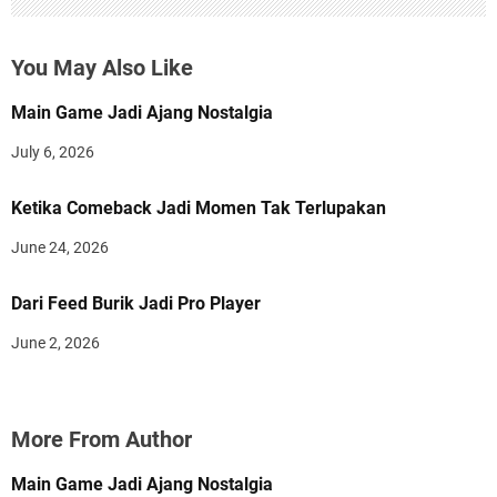
You May Also Like
Main Game Jadi Ajang Nostalgia
July 6, 2026
Ketika Comeback Jadi Momen Tak Terlupakan
June 24, 2026
Dari Feed Burik Jadi Pro Player
June 2, 2026
More From Author
Main Game Jadi Ajang Nostalgia