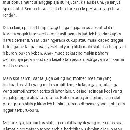
fitur bonus muncul, anggap aja itu kejutan. Kalau belum, ya lanjut
spin santai. Semua terasa lebih fun karena ekspektasi dijaga tetap
rendah.
Di sisi lain, spin slot tanpa target juga ngajarin soal kontrol diri.
Karena nggak terobsesi sama hasil, pemain jadi lebih sadar kapan
harus berhenti. Saat udah ngerasa cukup atau mulai capek, tinggal
tutup game tanpa rasa nyesel. Ini yang bikin main slot bisa tetap jadi
hiburan, bukan beban. Anak muda sekarang makin paham
pentingnya jaga mood dan kesehatan pikiran, jadi gaya main santai
makin relevan.
Main slot sambil santai juga sering jadi momen me time yang
berkualitas. Ada yang main sambil dengerin lagu galau, ada juga
yang sambil nonton series di layar lain. Slot jadi selingan kecil yang
nggak ganggu aktivitas utama. Bahkan ada yang bilang, spin slot
pelan-pelan bikin pikiran lebih fokus karena ritmenya yang stabil dan
nggak terburu-buru.
Menariknya, komunitas slot juga mulai banyak yang ngebahas soal
nikmatin permainan tanpa ambisi berlebihan. Obrolan di grup atau