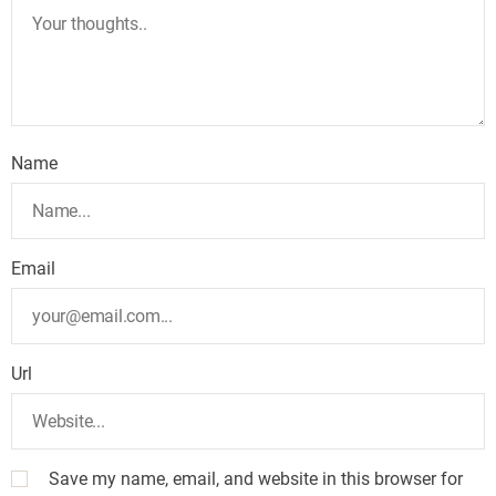
Name
Email
Url
Save my name, email, and website in this browser for