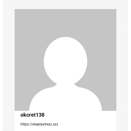
n
a
v
i
g
a
t
i
o
n
okcret138
https://okeplaytrezz.xyz