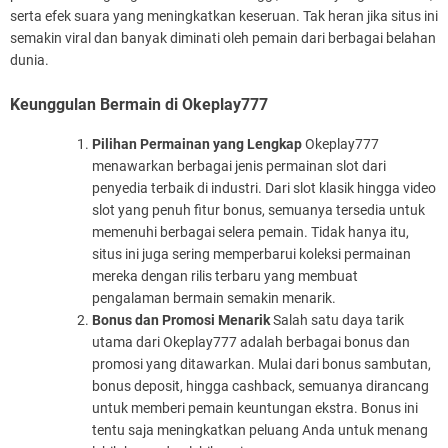
serta efek suara yang meningkatkan keseruan. Tak heran jika situs ini
semakin viral dan banyak diminati oleh pemain dari berbagai belahan
dunia.
Keunggulan Bermain di Okeplay777
Pilihan Permainan yang Lengkap
Okeplay777
menawarkan berbagai jenis permainan slot dari
penyedia terbaik di industri. Dari slot klasik hingga video
slot yang penuh fitur bonus, semuanya tersedia untuk
memenuhi berbagai selera pemain. Tidak hanya itu,
situs ini juga sering memperbarui koleksi permainan
mereka dengan rilis terbaru yang membuat
pengalaman bermain semakin menarik.
Bonus dan Promosi Menarik
Salah satu daya tarik
utama dari Okeplay777 adalah berbagai bonus dan
promosi yang ditawarkan. Mulai dari bonus sambutan,
bonus deposit, hingga cashback, semuanya dirancang
untuk memberi pemain keuntungan ekstra. Bonus ini
tentu saja meningkatkan peluang Anda untuk menang