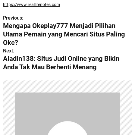
https://www.reallifenotes.com
Previous:
P
Mengapa Okeplay777 Menjadi Pilihan
o
Utama Pemain yang Mencari Situs Paling
s
Oke?
Next:
t
Aladin138: Situs Judi Online yang Bikin
n
Anda Tak Mau Berhenti Menang
a
v
i
g
a
t