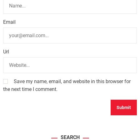
Email
Url
Save my name, email, and website in this browser for
the next time I comment.
SEARCH