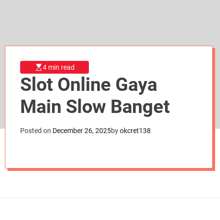
d
e
4 min read
Slot Online Gaya
Main Slow Banget
Posted on
December 26, 2025
by
okcret138