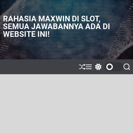
S
k
i
RAHASIA MAXWIN DI SLOT,
p
SEMUA JAWABANNYA ADA DI
t
WEBSITE INI!
o
c
o
n
t
e
S
M
S
S
h
e
w
e
n
u
n
i
a
t
ff
u
t
r
l
c
c
e
h
h
c
o
l
o
r
m
o