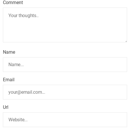
Comment
Name
Email
Url