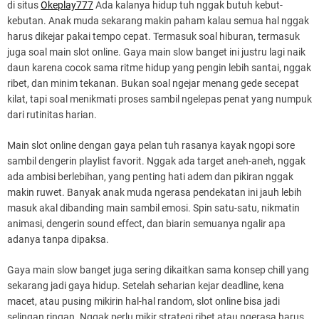
di situs
Okeplay777
Ada kalanya hidup tuh nggak butuh kebut-
kebutan. Anak muda sekarang makin paham kalau semua hal nggak
harus dikejar pakai tempo cepat. Termasuk soal hiburan, termasuk
juga soal main slot online. Gaya main slow banget ini justru lagi naik
daun karena cocok sama ritme hidup yang pengin lebih santai, nggak
ribet, dan minim tekanan. Bukan soal ngejar menang gede secepat
kilat, tapi soal menikmati proses sambil ngelepas penat yang numpuk
dari rutinitas harian.
Main slot online dengan gaya pelan tuh rasanya kayak ngopi sore
sambil dengerin playlist favorit. Nggak ada target aneh-aneh, nggak
ada ambisi berlebihan, yang penting hati adem dan pikiran nggak
makin ruwet. Banyak anak muda ngerasa pendekatan ini jauh lebih
masuk akal dibanding main sambil emosi. Spin satu-satu, nikmatin
animasi, dengerin sound effect, dan biarin semuanya ngalir apa
adanya tanpa dipaksa.
Gaya main slow banget juga sering dikaitkan sama konsep chill yang
sekarang jadi gaya hidup. Setelah seharian kejar deadline, kena
macet, atau pusing mikirin hal-hal random, slot online bisa jadi
selingan ringan. Nggak perlu mikir strategi ribet atau ngerasa harus