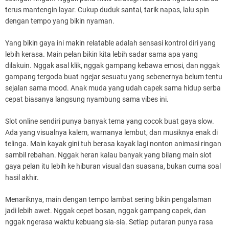
terus mantengin layar. Cukup duduk santai, tarik napas, lalu spin
dengan tempo yang bikin nyaman.
Yang bikin gaya ini makin relatable adalah sensasi kontrol diri yang
lebih kerasa. Main pelan bikin kita lebih sadar sama apa yang
dilakuin. Nggak asal klik, nggak gampang kebawa emosi, dan nggak
gampang tergoda buat ngejar sesuatu yang sebenernya belum tentu
sejalan sama mood. Anak muda yang udah capek sama hidup serba
cepat biasanya langsung nyambung sama vibes ini.
Slot online sendiri punya banyak tema yang cocok buat gaya slow.
Ada yang visualnya kalem, warnanya lembut, dan musiknya enak di
telinga. Main kayak gini tuh berasa kayak lagi nonton animasi ringan
sambil rebahan. Nggak heran kalau banyak yang bilang main slot
gaya pelan itu lebih ke hiburan visual dan suasana, bukan cuma soal
hasil akhir.
Menariknya, main dengan tempo lambat sering bikin pengalaman
jadi lebih awet. Nggak cepet bosan, nggak gampang capek, dan
nggak ngerasa waktu kebuang sia-sia. Setiap putaran punya rasa