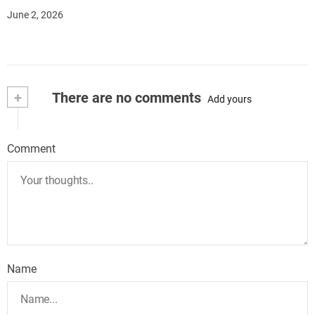
June 2, 2026
+
There are no comments
Add yours
Comment
Name