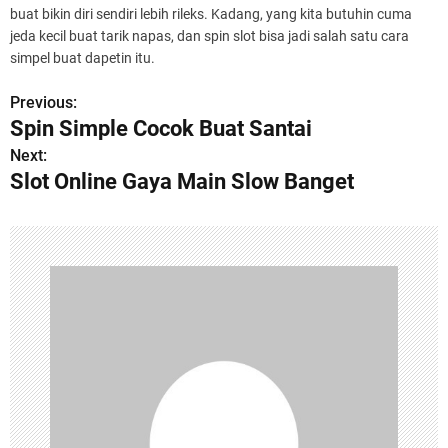
buat bikin diri sendiri lebih rileks. Kadang, yang kita butuhin cuma
jeda kecil buat tarik napas, dan spin slot bisa jadi salah satu cara
simpel buat dapetin itu.
Previous:
P
Spin Simple Cocok Buat Santai
o
Next:
Slot Online Gaya Main Slow Banget
s
t
n
a
v
i
g