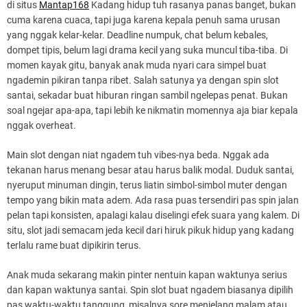
di situs
Mantap168
Kadang hidup tuh rasanya panas banget, bukan
cuma karena cuaca, tapi juga karena kepala penuh sama urusan
yang nggak kelar-kelar. Deadline numpuk, chat belum kebales,
dompet tipis, belum lagi drama kecil yang suka muncul tiba-tiba. Di
momen kayak gitu, banyak anak muda nyari cara simpel buat
ngademin pikiran tanpa ribet. Salah satunya ya dengan spin slot
santai, sekadar buat hiburan ringan sambil ngelepas penat. Bukan
soal ngejar apa-apa, tapi lebih ke nikmatin momennya aja biar kepala
nggak overheat.
Main slot dengan niat ngadem tuh vibes-nya beda. Nggak ada
tekanan harus menang besar atau harus balik modal. Duduk santai,
nyeruput minuman dingin, terus liatin simbol-simbol muter dengan
tempo yang bikin mata adem. Ada rasa puas tersendiri pas spin jalan
pelan tapi konsisten, apalagi kalau diselingi efek suara yang kalem. Di
situ, slot jadi semacam jeda kecil dari hiruk pikuk hidup yang kadang
terlalu rame buat dipikirin terus.
Anak muda sekarang makin pinter nentuin kapan waktunya serius
dan kapan waktunya santai. Spin slot buat ngadem biasanya dipilih
pas waktu-waktu tanggung, misalnya sore menjelang malam atau