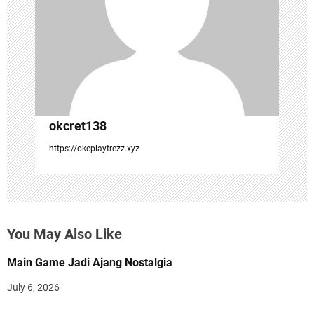
a
t
i
o
n
okcret138
https://okeplaytrezz.xyz
You May Also Like
Main Game Jadi Ajang Nostalgia
July 6, 2026