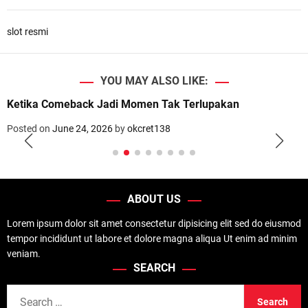
slot resmi
YOU MAY ALSO LIKE:
Ketika Comeback Jadi Momen Tak Terlupakan
Posted on
June 24, 2026
by
okcret138
ABOUT US
Lorem ipsum dolor sit amet consectetur dipisicing elit sed do eiusmod
tempor incididunt ut labore et dolore magna aliqua Ut enim ad minim
veniam.
SEARCH
S