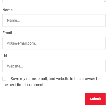
Name
Email
Url
Save my name, email, and website in this browser for
the next time I comment.