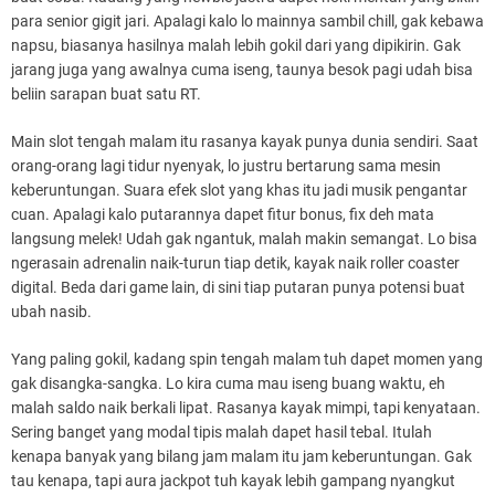
para senior gigit jari. Apalagi kalo lo mainnya sambil chill, gak kebawa
napsu, biasanya hasilnya malah lebih gokil dari yang dipikirin. Gak
jarang juga yang awalnya cuma iseng, taunya besok pagi udah bisa
beliin sarapan buat satu RT.
Main slot tengah malam itu rasanya kayak punya dunia sendiri. Saat
orang-orang lagi tidur nyenyak, lo justru bertarung sama mesin
keberuntungan. Suara efek slot yang khas itu jadi musik pengantar
cuan. Apalagi kalo putarannya dapet fitur bonus, fix deh mata
langsung melek! Udah gak ngantuk, malah makin semangat. Lo bisa
ngerasain adrenalin naik-turun tiap detik, kayak naik roller coaster
digital. Beda dari game lain, di sini tiap putaran punya potensi buat
ubah nasib.
Yang paling gokil, kadang spin tengah malam tuh dapet momen yang
gak disangka-sangka. Lo kira cuma mau iseng buang waktu, eh
malah saldo naik berkali lipat. Rasanya kayak mimpi, tapi kenyataan.
Sering banget yang modal tipis malah dapet hasil tebal. Itulah
kenapa banyak yang bilang jam malam itu jam keberuntungan. Gak
tau kenapa, tapi aura jackpot tuh kayak lebih gampang nyangkut