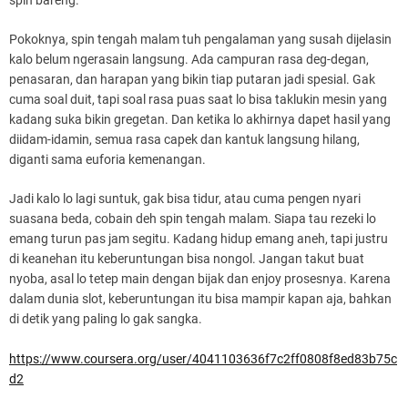
spin bareng.
Pokoknya, spin tengah malam tuh pengalaman yang susah dijelasin
kalo belum ngerasain langsung. Ada campuran rasa deg-degan,
penasaran, dan harapan yang bikin tiap putaran jadi spesial. Gak
cuma soal duit, tapi soal rasa puas saat lo bisa taklukin mesin yang
kadang suka bikin gregetan. Dan ketika lo akhirnya dapet hasil yang
diidam-idamin, semua rasa capek dan kantuk langsung hilang,
diganti sama euforia kemenangan.
Jadi kalo lo lagi suntuk, gak bisa tidur, atau cuma pengen nyari
suasana beda, cobain deh spin tengah malam. Siapa tau rezeki lo
emang turun pas jam segitu. Kadang hidup emang aneh, tapi justru
di keanehan itu keberuntungan bisa nongol. Jangan takut buat
nyoba, asal lo tetep main dengan bijak dan enjoy prosesnya. Karena
dalam dunia slot, keberuntungan itu bisa mampir kapan aja, bahkan
di detik yang paling lo gak sangka.
https://www.coursera.org/user/4041103636f7c2ff0808f8ed83b75c
d2