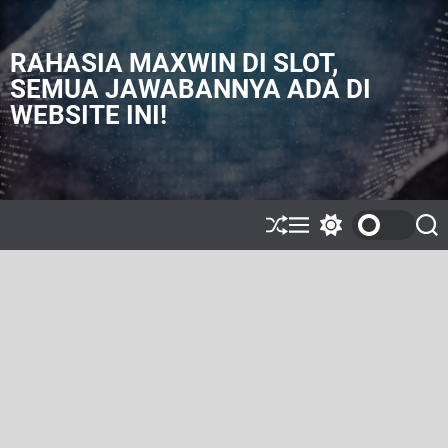
S
k
i
RAHASIA MAXWIN DI SLOT,
p
SEMUA JAWABANNYA ADA DI
t
WEBSITE INI!
o
c
o
n
t
e
S
M
S
S
h
e
w
e
n
u
n
i
a
t
ff
u
t
r
l
c
c
e
h
h
c
o
l
o
r
m
o