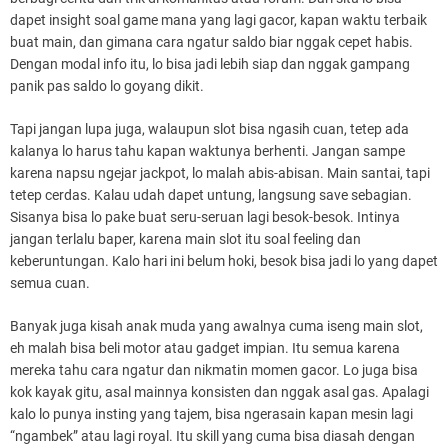
dapet insight soal game mana yang lagi gacor, kapan waktu terbaik
buat main, dan gimana cara ngatur saldo biar nggak cepet habis.
Dengan modal info itu, lo bisa jadi lebih siap dan nggak gampang
panik pas saldo lo goyang dikit.
Tapi jangan lupa juga, walaupun slot bisa ngasih cuan, tetep ada
kalanya lo harus tahu kapan waktunya berhenti. Jangan sampe
karena napsu ngejar jackpot, lo malah abis-abisan. Main santai, tapi
tetep cerdas. Kalau udah dapet untung, langsung save sebagian.
Sisanya bisa lo pake buat seru-seruan lagi besok-besok. Intinya
jangan terlalu baper, karena main slot itu soal feeling dan
keberuntungan. Kalo hari ini belum hoki, besok bisa jadi lo yang dapet
semua cuan.
Banyak juga kisah anak muda yang awalnya cuma iseng main slot,
eh malah bisa beli motor atau gadget impian. Itu semua karena
mereka tahu cara ngatur dan nikmatin momen gacor. Lo juga bisa
kok kayak gitu, asal mainnya konsisten dan nggak asal gas. Apalagi
kalo lo punya insting yang tajem, bisa ngerasain kapan mesin lagi
“ngambek” atau lagi royal. Itu skill yang cuma bisa diasah dengan