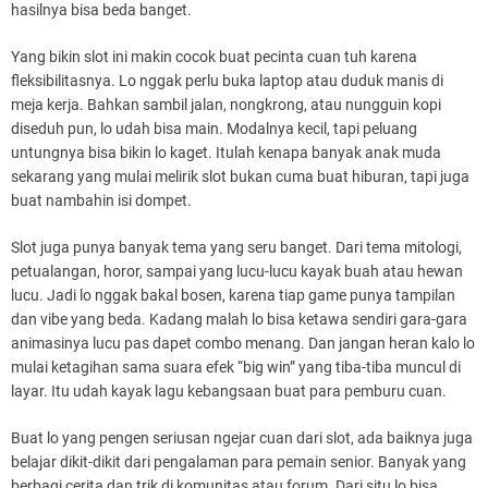
hasilnya bisa beda banget.
Yang bikin slot ini makin cocok buat pecinta cuan tuh karena
fleksibilitasnya. Lo nggak perlu buka laptop atau duduk manis di
meja kerja. Bahkan sambil jalan, nongkrong, atau nungguin kopi
diseduh pun, lo udah bisa main. Modalnya kecil, tapi peluang
untungnya bisa bikin lo kaget. Itulah kenapa banyak anak muda
sekarang yang mulai melirik slot bukan cuma buat hiburan, tapi juga
buat nambahin isi dompet.
Slot juga punya banyak tema yang seru banget. Dari tema mitologi,
petualangan, horor, sampai yang lucu-lucu kayak buah atau hewan
lucu. Jadi lo nggak bakal bosen, karena tiap game punya tampilan
dan vibe yang beda. Kadang malah lo bisa ketawa sendiri gara-gara
animasinya lucu pas dapet combo menang. Dan jangan heran kalo lo
mulai ketagihan sama suara efek “big win” yang tiba-tiba muncul di
layar. Itu udah kayak lagu kebangsaan buat para pemburu cuan.
Buat lo yang pengen seriusan ngejar cuan dari slot, ada baiknya juga
belajar dikit-dikit dari pengalaman para pemain senior. Banyak yang
berbagi cerita dan trik di komunitas atau forum. Dari situ lo bisa