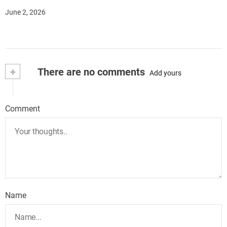
June 2, 2026
+
There are no comments
Add yours
Comment
Name