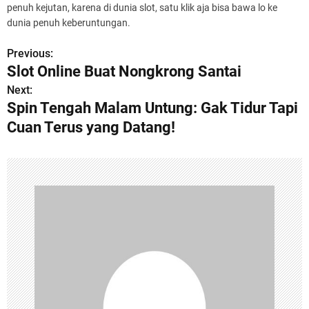
penuh kejutan, karena di dunia slot, satu klik aja bisa bawa lo ke
dunia penuh keberuntungan.
Previous:
P
Slot Online Buat Nongkrong Santai
o
Next:
Spin Tengah Malam Untung: Gak Tidur Tapi
s
Cuan Terus yang Datang!
t
n
a
v
i
g
a