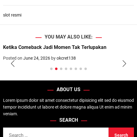
slot resmi
YOU MAY ALSO LIKE:
Ketika Comeback Jadi Momen Tak Terlupakan
Posted on
June 24, 2026
by
okcret138
ABOUT US
Lorem ipsum dolor sit amet consectetur dipisicing elit sed do eiusmod
tempor incididunt ut labore et dolore magna aliqua Ut enim ad minim
veniam.
SEARCH
S