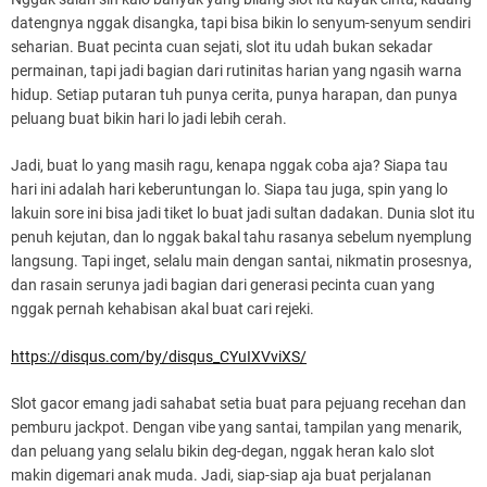
datengnya nggak disangka, tapi bisa bikin lo senyum-senyum sendiri
seharian. Buat pecinta cuan sejati, slot itu udah bukan sekadar
permainan, tapi jadi bagian dari rutinitas harian yang ngasih warna
hidup. Setiap putaran tuh punya cerita, punya harapan, dan punya
peluang buat bikin hari lo jadi lebih cerah.
Jadi, buat lo yang masih ragu, kenapa nggak coba aja? Siapa tau
hari ini adalah hari keberuntungan lo. Siapa tau juga, spin yang lo
lakuin sore ini bisa jadi tiket lo buat jadi sultan dadakan. Dunia slot itu
penuh kejutan, dan lo nggak bakal tahu rasanya sebelum nyemplung
langsung. Tapi inget, selalu main dengan santai, nikmatin prosesnya,
dan rasain serunya jadi bagian dari generasi pecinta cuan yang
nggak pernah kehabisan akal buat cari rejeki.
https://disqus.com/by/disqus_CYuIXVviXS/
Slot gacor emang jadi sahabat setia buat para pejuang recehan dan
pemburu jackpot. Dengan vibe yang santai, tampilan yang menarik,
dan peluang yang selalu bikin deg-degan, nggak heran kalo slot
makin digemari anak muda. Jadi, siap-siap aja buat perjalanan