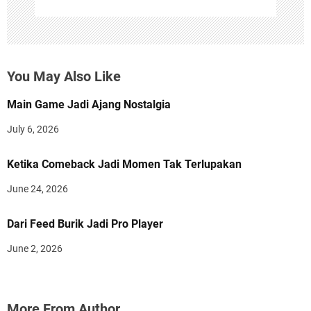
You May Also Like
Main Game Jadi Ajang Nostalgia
July 6, 2026
Ketika Comeback Jadi Momen Tak Terlupakan
June 24, 2026
Dari Feed Burik Jadi Pro Player
June 2, 2026
More From Author