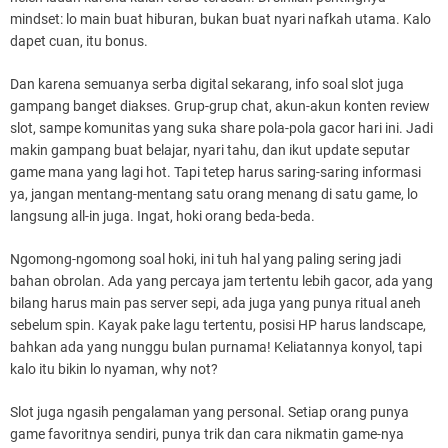
mindset: lo main buat hiburan, bukan buat nyari nafkah utama. Kalo
dapet cuan, itu bonus.
Dan karena semuanya serba digital sekarang, info soal slot juga
gampang banget diakses. Grup-grup chat, akun-akun konten review
slot, sampe komunitas yang suka share pola-pola gacor hari ini. Jadi
makin gampang buat belajar, nyari tahu, dan ikut update seputar
game mana yang lagi hot. Tapi tetep harus saring-saring informasi
ya, jangan mentang-mentang satu orang menang di satu game, lo
langsung all-in juga. Ingat, hoki orang beda-beda.
Ngomong-ngomong soal hoki, ini tuh hal yang paling sering jadi
bahan obrolan. Ada yang percaya jam tertentu lebih gacor, ada yang
bilang harus main pas server sepi, ada juga yang punya ritual aneh
sebelum spin. Kayak pake lagu tertentu, posisi HP harus landscape,
bahkan ada yang nunggu bulan purnama! Keliatannya konyol, tapi
kalo itu bikin lo nyaman, why not?
Slot juga ngasih pengalaman yang personal. Setiap orang punya
game favoritnya sendiri, punya trik dan cara nikmatin game-nya