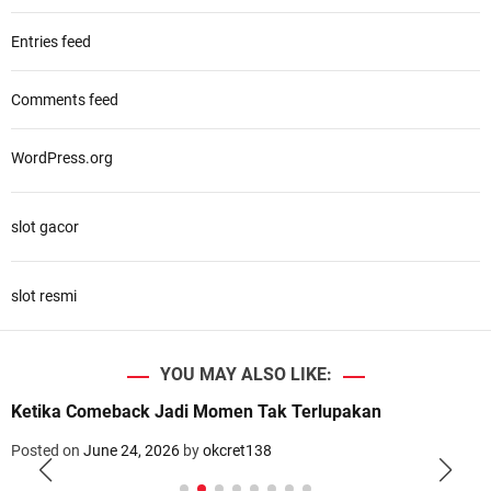
Entries feed
Comments feed
WordPress.org
slot gacor
slot resmi
YOU MAY ALSO LIKE:
Ketika Comeback Jadi Momen Tak Terlupakan
Posted on
June 24, 2026
by
okcret138