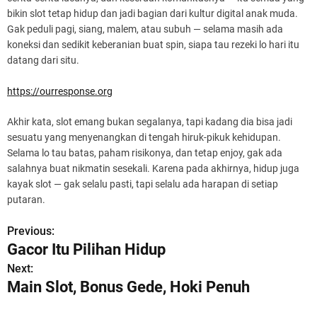
bikin slot tetap hidup dan jadi bagian dari kultur digital anak muda.
Gak peduli pagi, siang, malem, atau subuh — selama masih ada
koneksi dan sedikit keberanian buat spin, siapa tau rezeki lo hari itu
datang dari situ.
https://ourresponse.org
Akhir kata, slot emang bukan segalanya, tapi kadang dia bisa jadi
sesuatu yang menyenangkan di tengah hiruk-pikuk kehidupan.
Selama lo tau batas, paham risikonya, dan tetap enjoy, gak ada
salahnya buat nikmatin sesekali. Karena pada akhirnya, hidup juga
kayak slot — gak selalu pasti, tapi selalu ada harapan di setiap
putaran.
Previous:
P
Gacor Itu Pilihan Hidup
o
Next:
Main Slot, Bonus Gede, Hoki Penuh
s
t