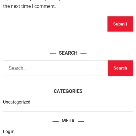
the next time I comment.
SEARCH
S
e
a
r
CATEGORIES
c
h
Uncategorized
f
o
META
r
Log in
: