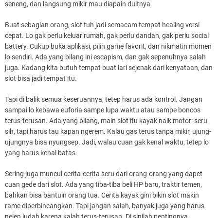
seneng, dan langsung mikir mau diapain duitnya.
Buat sebagian orang, slot tuh jadi semacam tempat healing versi
cepat. Lo gak perlu keluar rumah, gak perlu dandan, gak perlu social
battery. Cukup buka aplikasi, pilih game favorit, dan nikmatin momen
lo sendiri. Ada yang bilang ini escapism, dan gak sepenuhnya salah
juga. Kadang kita butuh tempat buat lari sejenak dari kenyataan, dan
slot bisa jadi tempat itu.
Tapi di balik semua keseruannya, tetep harus ada kontrol. Jangan
sampai lo kebawa euforia sampe lupa waktu atau sampe boncos
terus-terusan. Ada yang bilang, main slot itu kayak naik motor: seru
sih, tapi harus tau kapan ngerem. Kalau gas terus tanpa mikir, ujung-
ujungnya bisa nyungsep. Jadi, walau cuan gak kenal waktu, tetep lo
yang harus kenal batas.
Sering juga muncul cerita-cerita seru dari orang-orang yang dapet
cuan gede dari slot. Ada yang tiba-tiba beli HP baru, traktir temen,
bahkan bisa bantuin orang tua. Cerita kayak gini bikin slot makin
rame diperbincangkan. Tapi jangan salah, banyak juga yang harus
nelen ludah karena kalah terus-terusan. Di sinilah pentingnya