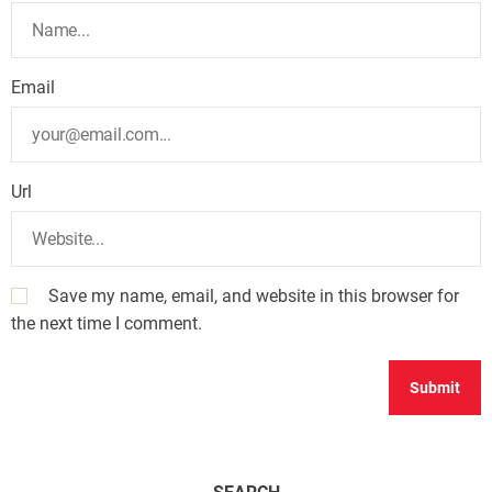
Email
Url
Save my name, email, and website in this browser for
the next time I comment.