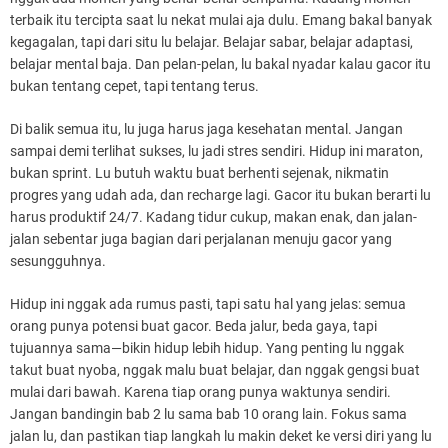
terbaik itu tercipta saat lu nekat mulai aja dulu. Emang bakal banyak
kegagalan, tapi dari situ lu belajar. Belajar sabar, belajar adaptasi,
belajar mental baja. Dan pelan-pelan, lu bakal nyadar kalau gacor itu
bukan tentang cepet, tapi tentang terus.
Di balik semua itu, lu juga harus jaga kesehatan mental. Jangan
sampai demi terlihat sukses, lu jadi stres sendiri. Hidup ini maraton,
bukan sprint. Lu butuh waktu buat berhenti sejenak, nikmatin
progres yang udah ada, dan recharge lagi. Gacor itu bukan berarti lu
harus produktif 24/7. Kadang tidur cukup, makan enak, dan jalan-
jalan sebentar juga bagian dari perjalanan menuju gacor yang
sesungguhnya.
Hidup ini nggak ada rumus pasti, tapi satu hal yang jelas: semua
orang punya potensi buat gacor. Beda jalur, beda gaya, tapi
tujuannya sama—bikin hidup lebih hidup. Yang penting lu nggak
takut buat nyoba, nggak malu buat belajar, dan nggak gengsi buat
mulai dari bawah. Karena tiap orang punya waktunya sendiri.
Jangan bandingin bab 2 lu sama bab 10 orang lain. Fokus sama
jalan lu, dan pastikan tiap langkah lu makin deket ke versi diri yang lu