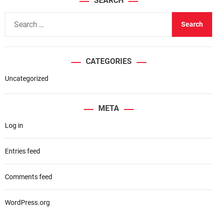
SEARCH
S
e
a
r
CATEGORIES
c
h
Uncategorized
f
o
META
r
Log in
:
Entries feed
Comments feed
WordPress.org