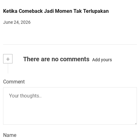
Ketika Comeback Jadi Momen Tak Terlupakan
June 24, 2026
+
There are no comments
Add yours
Comment
Name