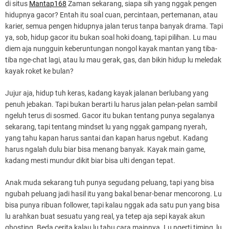
di situs
Mantap168
Zaman sekarang, siapa sih yang nggak pengen
hidupnya gacor? Entah itu soal cuan, percintaan, pertemanan, atau
karier, semua pengen hidupnya jalan terus tanpa banyak drama. Tapi
ya, sob, hidup gacor itu bukan soal hoki doang, tapi pilihan. Lu mau
diem aja nungguin keberuntungan nongol kayak mantan yang tiba-
tiba nge-chat lagi, atau lu mau gerak, gas, dan bikin hidup lu meledak
kayak roket ke bulan?
Jujur aja, hidup tuh keras, kadang kayak jalanan berlubang yang
penuh jebakan. Tapi bukan berarti lu harus jalan pelan-pelan sambil
ngeluh terus di sosmed. Gacor itu bukan tentang punya segalanya
sekarang, tapi tentang mindset lu yang nggak gampang nyerah,
yang tahu kapan harus santai dan kapan harus ngebut. Kadang
harus ngalah dulu biar bisa menang banyak. Kayak main game,
kadang mesti mundur dikit biar bisa ulti dengan tepat.
Anak muda sekarang tuh punya segudang peluang, tapi yang bisa
ngubah peluang jadi hasil itu yang bakal benar-benar mencorong. Lu
bisa punya ribuan follower, tapi kalau nggak ada satu pun yang bisa
lu arahkan buat sesuatu yang real, ya tetep aja sepi kayak akun
ghosting. Beda cerita kalau lu tahu cara mainnya. Lu ngerti timing, lu