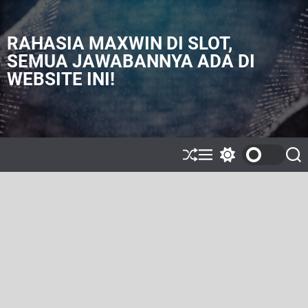
S
k
i
RAHASIA MAXWIN DI SLOT,
p
SEMUA JAWABANNYA ADA DI
t
WEBSITE INI!
o
c
o
n
t
e
S
M
S
S
h
e
w
e
n
u
n
i
a
t
ff
u
t
r
l
c
c
e
h
h
c
o
l
o
r
m
o