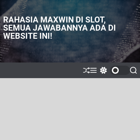
S
k
i
RAHASIA MAXWIN DI SLOT,
p
SEMUA JAWABANNYA ADA DI
t
WEBSITE INI!
o
c
o
n
t
e
S
M
S
S
h
e
w
e
n
u
n
i
a
t
ff
u
t
r
l
c
c
e
h
h
c
o
l
o
r
m
o