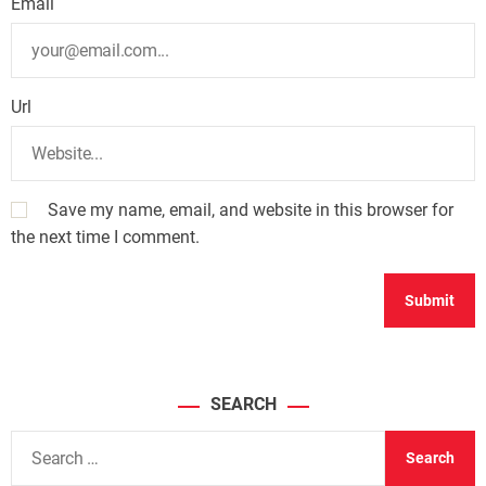
Email
Url
Save my name, email, and website in this browser for
the next time I comment.
SEARCH
S
e