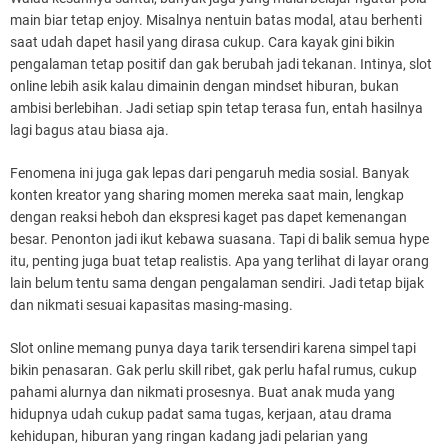
main biar tetap enjoy. Misalnya nentuin batas modal, atau berhenti
saat udah dapet hasil yang dirasa cukup. Cara kayak gini bikin
pengalaman tetap positif dan gak berubah jadi tekanan. Intinya, slot
online lebih asik kalau dimainin dengan mindset hiburan, bukan
ambisi berlebihan. Jadi setiap spin tetap terasa fun, entah hasilnya
lagi bagus atau biasa aja.
Fenomena ini juga gak lepas dari pengaruh media sosial. Banyak
konten kreator yang sharing momen mereka saat main, lengkap
dengan reaksi heboh dan ekspresi kaget pas dapet kemenangan
besar. Penonton jadi ikut kebawa suasana. Tapi di balik semua hype
itu, penting juga buat tetap realistis. Apa yang terlihat di layar orang
lain belum tentu sama dengan pengalaman sendiri. Jadi tetap bijak
dan nikmati sesuai kapasitas masing-masing.
Slot online memang punya daya tarik tersendiri karena simpel tapi
bikin penasaran. Gak perlu skill ribet, gak perlu hafal rumus, cukup
pahami alurnya dan nikmati prosesnya. Buat anak muda yang
hidupnya udah cukup padat sama tugas, kerjaan, atau drama
kehidupan, hiburan yang ringan kadang jadi pelarian yang