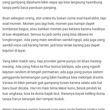
yang gampang dipahami bikin siapa aja bisa langsung nyambung
tanpa perlu baca panduan panjang.
Buat sebagian orang, slot online itu bukan cuma soal hasil akhir, tapi
soal momen. Momen pas lagi hoki, momen pas hampir dapet
kombinasi bagus, atau bahkan momen pas ketawa karena hasilnya
di luar ekspektasi. Semua itu jadi cerita yang bisa dibawa ke
tongkrongan. Ada yang main sendirian sambil ngopi, ada juga yang
sambil voice call bareng temen, jadi bisa teriak bareng pas dapet
kejutan di layar.
Yang bikin makin seru, tiap provider game punya ciri khas masing-
masing. Ada yang fokus ke fitur bonus berlapis, ada yang ngasih
kejutan random di tengah permainan, ada juga yang punya sistem
pengganda kemenangan yang bikin hasilnya bisa melonjak drastis.
Variasi ini bikin pemain gak gampang bosen karena selalu ada hal
baru buat dicoba. Hari ini main tema Mesir kuno, besok pindah ke
luar angkasa, lusa ke dunia bajak laut. Rasanya kayak keliling dunia
tanpa harus beranjak dari tempat duduk.
Walau kesannya santai, banyak juga yang mulai belajar ngatur pola