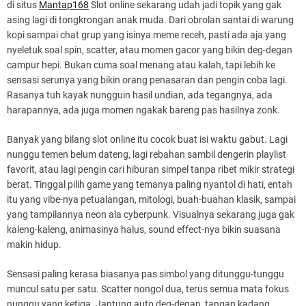
di situs
Mantap168
Slot online sekarang udah jadi topik yang gak
asing lagi di tongkrongan anak muda. Dari obrolan santai di warung
kopi sampai chat grup yang isinya meme receh, pasti ada aja yang
nyeletuk soal spin, scatter, atau momen gacor yang bikin deg-degan
campur hepi. Bukan cuma soal menang atau kalah, tapi lebih ke
sensasi serunya yang bikin orang penasaran dan pengin coba lagi.
Rasanya tuh kayak nungguin hasil undian, ada tegangnya, ada
harapannya, ada juga momen ngakak bareng pas hasilnya zonk.
Banyak yang bilang slot online itu cocok buat isi waktu gabut. Lagi
nunggu temen belum dateng, lagi rebahan sambil dengerin playlist
favorit, atau lagi pengin cari hiburan simpel tanpa ribet mikir strategi
berat. Tinggal pilih game yang temanya paling nyantol di hati, entah
itu yang vibe-nya petualangan, mitologi, buah-buahan klasik, sampai
yang tampilannya neon ala cyberpunk. Visualnya sekarang juga gak
kaleng-kaleng, animasinya halus, sound effect-nya bikin suasana
makin hidup.
Sensasi paling kerasa biasanya pas simbol yang ditunggu-tunggu
muncul satu per satu. Scatter nongol dua, terus semua mata fokus
nunggu yang ketiga. Jantung auto deg-degan, tangan kadang