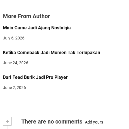
More From Author
Main Game Jadi Ajang Nostalgia
July 6, 2026
Ketika Comeback Jadi Momen Tak Terlupakan
June 24, 2026
Dari Feed Burik Jadi Pro Player
June 2, 2026
+
There are no comments
Add yours