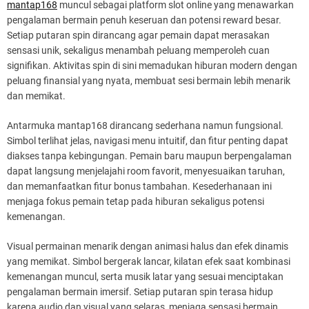
mantap168
muncul sebagai platform slot online yang menawarkan
pengalaman bermain penuh keseruan dan potensi reward besar.
Setiap putaran spin dirancang agar pemain dapat merasakan
sensasi unik, sekaligus menambah peluang memperoleh cuan
signifikan. Aktivitas spin di sini memadukan hiburan modern dengan
peluang finansial yang nyata, membuat sesi bermain lebih menarik
dan memikat.
Antarmuka mantap168 dirancang sederhana namun fungsional.
Simbol terlihat jelas, navigasi menu intuitif, dan fitur penting dapat
diakses tanpa kebingungan. Pemain baru maupun berpengalaman
dapat langsung menjelajahi room favorit, menyesuaikan taruhan,
dan memanfaatkan fitur bonus tambahan. Kesederhanaan ini
menjaga fokus pemain tetap pada hiburan sekaligus potensi
kemenangan.
Visual permainan menarik dengan animasi halus dan efek dinamis
yang memikat. Simbol bergerak lancar, kilatan efek saat kombinasi
kemenangan muncul, serta musik latar yang sesuai menciptakan
pengalaman bermain imersif. Setiap putaran spin terasa hidup
karena audio dan visual yang selaras, menjaga sensasi bermain