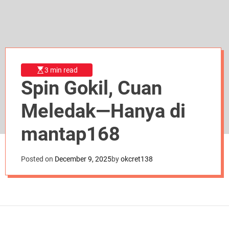
d
e
3 min read
Spin Gokil, Cuan
Meledak—Hanya di
mantap168
Posted on
December 9, 2025
by
okcret138