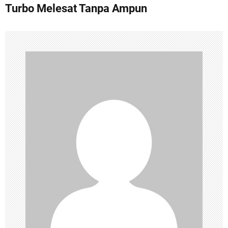
Turbo Melesat Tanpa Ampun
t
n
a
v
i
g
a
t
i
o
n