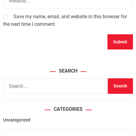
Save my name, email, and website in this browser for
the next time I comment.
SEARCH
S
e
a
r
CATEGORIES
c
h
Uncategorized
f
o