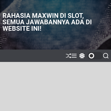
S
k
i
RAHASIA MAXWIN DI SLOT,
p
SEMUA JAWABANNYA ADA DI
t
WEBSITE INI!
o
c
o
n
t
e
S
M
S
S
h
e
w
e
n
u
n
i
a
t
ff
u
t
r
l
c
c
e
h
h
c
o
l
o
r
m
o