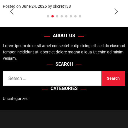
Posted on
June 24, 2026
by
okcret138
ABOUT US
Lorem ipsum dolor sit amet consectetur dipisicing elit sed do eiusmod
tempor incididunt ut labore et dolore magna aliqua Ut enim ad minim
veniam.
SEARCH
S
e
CATEGORIES
a
r
Uncategorized
c
h
f
o