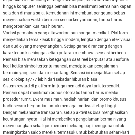
hingga komputer, sehingga pemain bisa menikmati permainan kapan
saja dan di mana saja. Kemudahan ini membuat pengguna bebas
menyesuaikan waktu bermain sesuai kenyamanan, tanpa harus
mengorbankan kualitas hiburan.
Variasi permainan yang ditawarkan pun sangat memikat. Platform
menyediakan tema klasik hingga modern, lengkap dengan efek visual
dan audio yang menyenangkan. Setiap game dirancang dengan
karakter unik sehingga setiap putaran membawa sensasi berbeda.
Pemain bisa merasakan ketegangan saat reel berputar atau euforia
kecil ketika simbol tertentu muncul, menciptakan pengalaman
bermain yang seru dan menantang. Sensasi ini menjadikan setiap
sesi di okeplay777 lebih dari sekadar hiburan biasa.
Sistem reward di platform ini juga menjadi daya tarik tersendiri.
Pemain dapat menikmati bonus otomatis tanpa harus melalui
prosedur rumit. Event musiman, hadiah harian, dan promo khusus
hadir secara bergantian untuk menjaga motivasi tetap tinggi.
Dengan mekanisme transparan, setiap aktivitas bisa menghasilkan
keuntungan nyata. Hal ini memberikan pengalaman bermain yang
menyenangkan sekaligus memberi peluang bagi pengguna untuk
meningkatkan saldo mereka, termasuk untuk kebutuhan sehari-hari