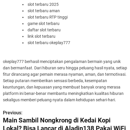
slot terbaru 2025
slot terbaru aman
slot terbaru RTP tinggi
game slot terbaru
daftar slot terbaru
link slot terbaru
slot terbaru okeplay777
okeplay777 berhasil menciptakan pengalaman bermain yang unik
dan bermanfaat. Dari hiburan seru hingga peluang hasil nyata, setiap
fitur dirancang agar pemain merasa nyaman, aman, dan termotivasi.
Setiap putaran memberikan sensasi berbeda, kesempatan
keuntungan, dan kepuasan yang membuat banyak orang merasa
platform ini benar-benar membantu meningkatkan kualitas hiburan
sekaligus memberi peluang nyata dalam kehidupan sehari-hari.
Previous:
P
Main Sambil Nongkrong di Kedai Kopi
o
Lokal? Bisa Lancar di Aladin138 Pakai WiFi