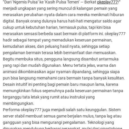
“Dari ‘Ngemis Pulsa’ ke ‘Kasih Pulsa Temen’ — Berkat
okeplay777
!”
menjadi ungkapan yang sering muncul di kalangan pemain yang
merasakan perubahan nyata dalam cara mereka menikmati hiburan
digital. Banyak orang dulunya harus hati-hati mengatur saldo agar
cukup untuk kebutuhan harian, termasuk pulsa, tapi kini bisa
merasakan sensasi berbeda saat bermain di platform ini. okeplay777
hadir sebagai tempat yang memadukan keseruan permainan,
kemudahan akses, dan peluang hasil nyata, sehingga setiap
pengalaman bermain terasa lebih bermanfaat dan memuaskan.
Begitu membuka situs, pengguna langsung disambut antarmuka
yang rapi dan mudah digunakan. Menu tertata jelas, warna dan
animasi dikombinasikan agar nyaman dipandang, sehingga siapa
pun bisa langsung memahami cara bermain tanpa banyak kesulitan.
Desain intuitif ini penting bagi pemain baru maupun lama, karena
memungkinkan fokus sepenuhnya pada keseruan permainan tanpa
terganggu tata letak yang rumit atau instruksi yang
membingungkan.
Performa okeplay777 juga menjadi salah satu keunggulan. Sistem
server stabil membuat semua game berjalan mulus, tanpa lag atau
gangguan yang bisa mengurangi pengalaman. Teknologi yang
digunakan mendukung berbagai perangkat, mulai dari smartphone