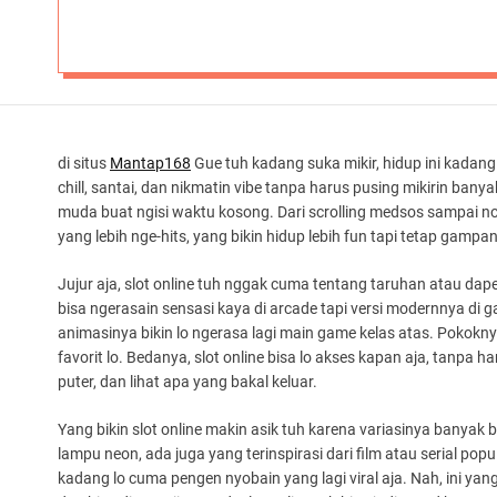
di situs
Mantap168
Gue tuh kadang suka mikir, hidup ini kada
chill, santai, dan nikmatin vibe tanpa harus pusing mikirin banya
muda buat ngisi waktu kosong. Dari scrolling medsos sampai n
yang lebih nge-hits, yang bikin hidup lebih fun tapi tetap gampang
Jujur aja, slot online tuh nggak cuma tentang taruhan atau dape
bisa ngerasain sensasi kaya di arcade tapi versi modernnya di 
animasinya bikin lo ngerasa lagi main game kelas atas. Pokok
favorit lo. Bedanya, slot online bisa lo akses kapan aja, tanpa 
puter, dan lihat apa yang bakal keluar.
Yang bikin slot online makin asik tuh karena variasinya banyak b
lampu neon, ada juga yang terinspirasi dari film atau serial pop
kadang lo cuma pengen nyobain yang lagi viral aja. Nah, ini yan