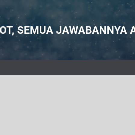
OT, SEMUA JAWABANNYA AD