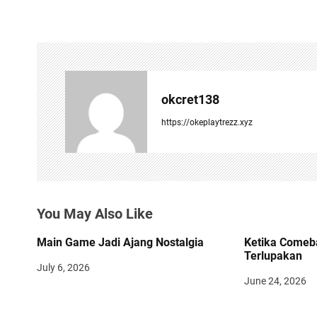
s
t
n
a
okcret138
v
https://okeplaytrezz.xyz
i
g
a
You May Also Like
t
Main Game Jadi Ajang Nostalgia
Ketika Comeb
i
Terlupakan
July 6, 2026
o
June 24, 2026
n