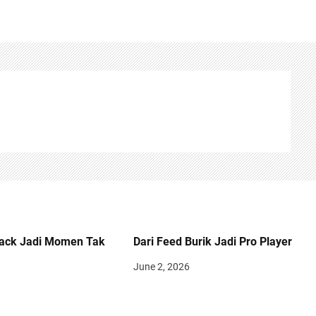
ack Jadi Momen Tak
Dari Feed Burik Jadi Pro Player
June 2, 2026