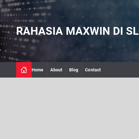
S
k
i
p
RAHASIA MAXWIN DI SL
t
o
c
o
n
t
Home
About
Blog
Contact
e
n
t