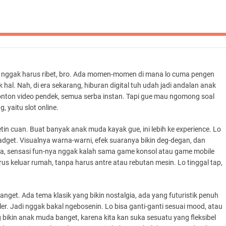
ng nggak harus ribet, bro. Ada momen-momen di mana lo cuma pengen
k hal. Nah, di era sekarang, hiburan digital tuh udah jadi andalan anak
onton video pendek, semua serba instan. Tapi gue mau ngomong soal
, yaitu slot online.
tin cuan. Buat banyak anak muda kayak gue, ini lebih ke experience. Lo
gadget. Visualnya warna-warni, efek suaranya bikin deg-degan, dan
nya, sensasi fun-nya nggak kalah sama game konsol atau game mobile
harus keluar rumah, tanpa harus antre atau rebutan mesin. Lo tinggal tap,
anget. Ada tema klasik yang bikin nostalgia, ada yang futuristik penuh
uler. Jadi nggak bakal ngebosenin. Lo bisa ganti-ganti sesuai mood, atau
g bikin anak muda banget, karena kita kan suka sesuatu yang fleksibel