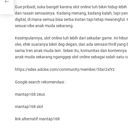
Gue pribadi, suka banget karena slot online tuh bikin hidup lebih c
dan rasain sensasinya. Kadang menang, kadang kalah, tapi yan
digital, di mana semua bisa serba instan tapi tetap meaningful. H
sesuai vibe anak muda sekarang.
Kesimpulannya, slot online tuh lebih dari sekadar game. Ini hibur
oke, efek suaranya bikin deg-degan, dan ada sensasi thrill yang 
sama tren anak muda lain. Selain itu, komunitas dan kontennya 
anak muda sekarang nganggep slot online sebagai salah satu car
https://edex.adobe.com/community/member/5Sxr2xlYz
Google search rekomendasi :
mantap168 zeus
mantap168 slot
link alternatif mantap168