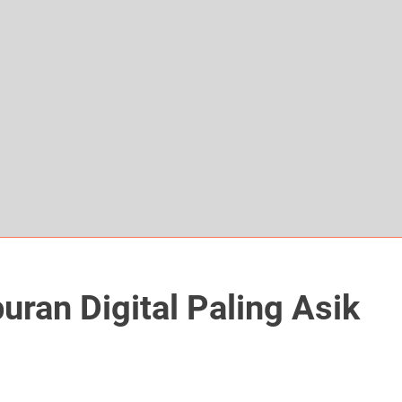
buran Digital Paling Asik