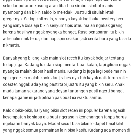
sekedar putaran kosong atau tiba-tiba simbol-simbol manis
nyambung dan bikin saldo lo meledak. Justru di situlah letak
gregetnya. Setiap kali main, rasanya kayak lagi buka mystery box
yang isinya bisa aja bikin senyum tipis atau malah ngakak girang
karena hasilnya nggak nyangka banget. Rasa penasaran itu bikin
adrenalin naik terus, dan tiap spin seakan jadi cerita baru yang bisa lo
nikmatin.
Banyak yang bilang kalo main slot receh itu kayak belajar tentang
hidup juga. Kadang lo udah siap mental buat kalah, tapi giliran nggak
nyangka malah dapet hasil manis. Kadang lo juga lagi pede mainin
spin gede, eh malah zonk. Jadi, vibes-nya tuh kayak naik turun roller
coaster, nggak ada yang pasti tapi justru itu yang bikin seru. Anak
muda jaman sekarang yang doyan tantangan pasti ngerti banget
kenapa game ini jadi pilihan pas buat isi waktu santai.
Kalo dipikir-pikir, hal yang bikin slot receh ini populer karena ngasih
kesempatan ke siapa aja buat ngerasain kemenangan tanpa harus
ngeluarin banyak biaya. Modal secuil bisa bikin lo dapet hasil kilat
yang nggak semua permainan lain bisa kasih. Kadang ada momen di