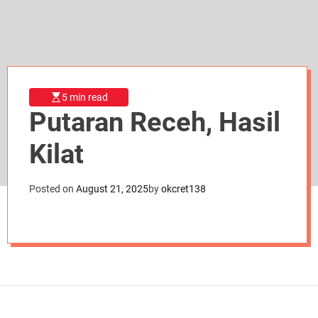
d
e
5 min read
Putaran Receh, Hasil
Kilat
Posted on
August 21, 2025
by
okcret138