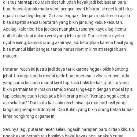
di situs
Mantap168
Main slot tuh udah kayak jadi kebiasaan baru
buat banyak anak muda yang pengen nyari hiburan simpel tapi tetep
ngasih rasa deg-degan. Gimana enggak, dengan modal receh aja lo
bisa dapetin sensasi putaran yang bikin jantung kebut-kebutan.
Apalagi kalo tiba-tiba jackpot nyangkut, rasanya kayak lagi nemu
duit di jalan tapi dalam versi yang lebih gokil. Dari sekedar nyoba-
nyoba iseng, banyak orang akhirnya jadi ketagihan karena hasil yang
bisa muncul kilat banget, tanpa harus ribet mikirin strategi ribuan
macam.
Putaran receh ini justru jadi daya tarik karena nggak bikin kantong
jebol. Lo nggak perlu modal gede buat ngerasain vibe serunya. Ada
yang cuma keluarin modal kecil tapi bisa balik berkali lipat, itu yang
bikin permainan ini makin rame. Sensasi nge-spin dengan modal tipis
tapi peluang cuan tetep ada bikin orang mikir, “Kenapa nggak coba
aja sekalian?” Dari satu kali spin receh bisa aja muncul hasil yang
langsung nempel di dompet. Dan itulah yang bikin orang betah lama-
lama nongkrong di game ini.
Serunya lagi, putaran receh selalu ngasih harapan baru di tiap klik. Lo
nggak akan pernah tau hasilnya bakal kayak apa, apakah cuma