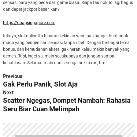
sensasi baru yang beda dari game biasa. Siapa tau hoki lo lagi bagus
dan dapet jackpot besar, kan?
https://obagsingapore.com
Intinya, slot online itu hiburan kekinian yang pas banget buat anak
muda yang pengen cari sensasi tanpa ribet. Dengan berbagai tema,
bonus, dan kemudahan akses, gak heran kalau makin banyak yang
demen. Tapi, inget ya, main secukupnya dan jangan sampai
kebablasan. Selamat main dan semoga hoki terus, bro!
Previous:
P
Gak Perlu Panik, Slot Aja
o
Next:
Scatter Ngegas, Dompet Nambah: Rahasia
s
Seru Biar Cuan Melimpah
t
n
a