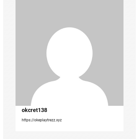
v
i
g
a
t
i
o
n
okcret138
https://okeplaytrezz.xyz