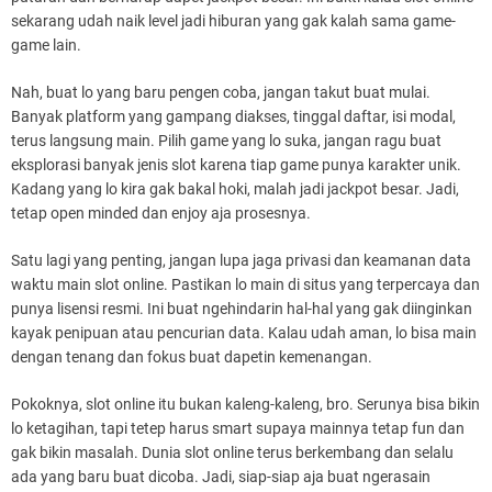
sekarang udah naik level jadi hiburan yang gak kalah sama game-
game lain.
Nah, buat lo yang baru pengen coba, jangan takut buat mulai.
Banyak platform yang gampang diakses, tinggal daftar, isi modal,
terus langsung main. Pilih game yang lo suka, jangan ragu buat
eksplorasi banyak jenis slot karena tiap game punya karakter unik.
Kadang yang lo kira gak bakal hoki, malah jadi jackpot besar. Jadi,
tetap open minded dan enjoy aja prosesnya.
Satu lagi yang penting, jangan lupa jaga privasi dan keamanan data
waktu main slot online. Pastikan lo main di situs yang terpercaya dan
punya lisensi resmi. Ini buat ngehindarin hal-hal yang gak diinginkan
kayak penipuan atau pencurian data. Kalau udah aman, lo bisa main
dengan tenang dan fokus buat dapetin kemenangan.
Pokoknya, slot online itu bukan kaleng-kaleng, bro. Serunya bisa bikin
lo ketagihan, tapi tetep harus smart supaya mainnya tetap fun dan
gak bikin masalah. Dunia slot online terus berkembang dan selalu
ada yang baru buat dicoba. Jadi, siap-siap aja buat ngerasain