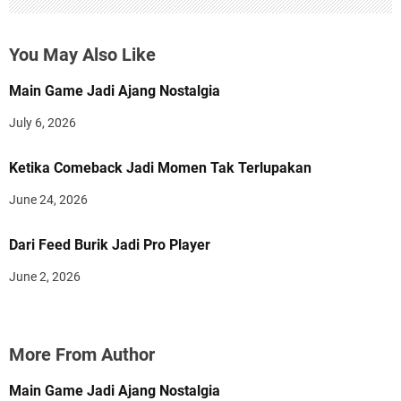
You May Also Like
Main Game Jadi Ajang Nostalgia
July 6, 2026
Ketika Comeback Jadi Momen Tak Terlupakan
June 24, 2026
Dari Feed Burik Jadi Pro Player
June 2, 2026
More From Author
Main Game Jadi Ajang Nostalgia