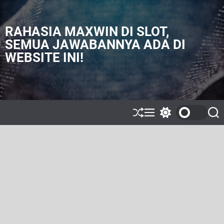
S
k
i
RAHASIA MAXWIN DI SLOT,
p
SEMUA JAWABANNYA ADA DI
t
WEBSITE INI!
o
c
o
n
t
e
S
M
S
S
h
e
w
e
n
u
n
i
a
t
ff
u
t
r
l
c
c
e
h
h
c
o
l
o
r
m
o