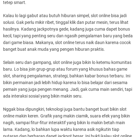
tetep smart.
Kalau lo lagi gabut atau butuh hiburan simpel, slot online bisa jadi
solusi. Gak perlu mikir ribet, tinggal klik dan putar mesin, terus lihat
hasilnya. Kadang jackpotnya gede, kadang juga cuma dapet bonus
kecil, tapi yang penting seru dan ngasih pengalaman baru yang beda
dari game biasa. Makanya, slot online terus naik daun karena cocok
banget buat anak muda yang pengen hiburan praktis.
Selain seru dan gampang, slot online juga bikin lo ketemu komunitas
baru. Lo bisa join grup-grup atau forum yang khusus bahas game
slot, sharing pengalaman, strategi, bahkan kabar bonus terbaru. Ini
bikin permainan jadi lebih hidup karena lo bisa belajar dari sesama
pemain yang juga pengen menang. Jadi, gak cuma main sendiri, tapi
ada interaksi sosial yang bikin makin seru.
Nggak bisa dipungkiri, teknologi juga bantu banget buat bikin slot
online makin keren. Grafik yang makin ciamik, suara efek yang bikin
nagih, sampai fitur-fitur interaktif yang bikin lo makin betah main
lama. Kadang, lo bahkan lupa waktu karena asik ngikutin tiap
putaran dan berharap dapet jackpot besar. Ini bukti kalau slot online