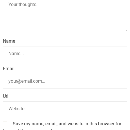
Name
Email
Url
Save my name, email, and website in this browser for