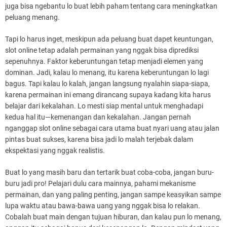
juga bisa ngebantu lo buat lebih paham tentang cara meningkatkan
peluang menang.
Tapi lo harus inget, meskipun ada peluang buat dapet keuntungan,
slot online tetap adalah permainan yang nggak bisa diprediksi
sepenuhnya. Faktor keberuntungan tetap menjadi elemen yang
dominan. Jadi, kalau lo menang, itu karena keberuntungan lo lagi
bagus. Tapi kalau lo kalah, jangan langsung nyalahin siapa-siapa,
karena permainan ini emang dirancang supaya kadang kita harus
belajar dari kekalahan. Lo mesti siap mental untuk menghadapi
kedua hal itu—kemenangan dan kekalahan. Jangan pernah
nganggap slot online sebagai cara utama buat nyari uang atau jalan
pintas buat sukses, karena bisa jadi lo malah terjebak dalam
ekspektasi yang nggak realistis.
Buat lo yang masih baru dan tertarik buat coba-coba, jangan buru-
buru jadi pro! Pelajari dulu cara mainnya, pahami mekanisme
permainan, dan yang paling penting, jangan sampe keasyikan sampe
lupa waktu atau bawa-bawa uang yang nggak bisa lo relakan.
Cobalah buat main dengan tujuan hiburan, dan kalau pun lo menang,