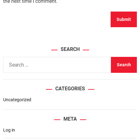
the next time I comment.
SEARCH
S
e
a
r
CATEGORIES
c
h
Uncategorized
f
o
META
r
Log in
: