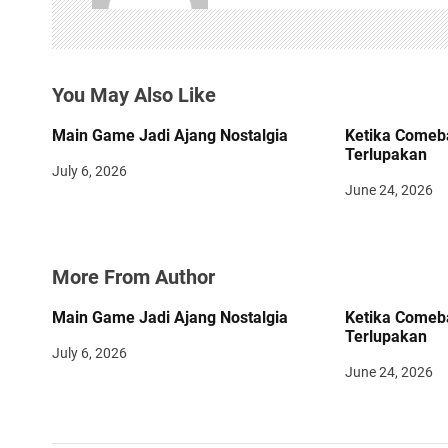
i
g
You May Also Like
a
t
Main Game Jadi Ajang Nostalgia
Ketika Comeb
Terlupakan
i
July 6, 2026
June 24, 2026
o
n
More From Author
Main Game Jadi Ajang Nostalgia
Ketika Comeb
Terlupakan
July 6, 2026
June 24, 2026