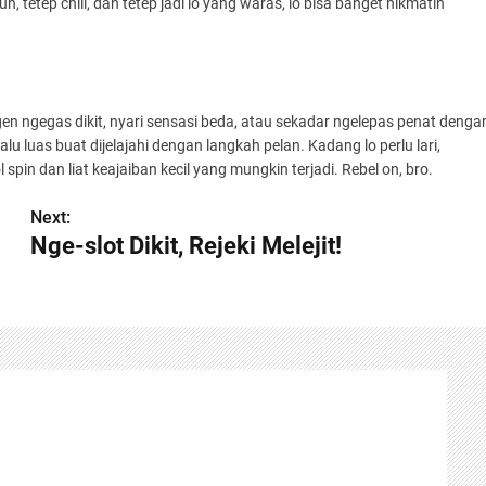
, tetep chill, dan tetep jadi lo yang waras, lo bisa banget nikmatin
gen ngegas dikit, nyari sensasi beda, atau sekadar ngelepas penat denga
lalu luas buat dijelajahi dengan langkah pelan. Kadang lo perlu lari,
spin dan liat keajaiban kecil yang mungkin terjadi. Rebel on, bro.
Next:
Nge-slot Dikit, Rejeki Melejit!