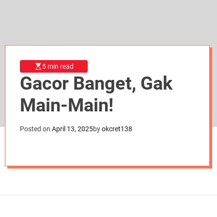
d
e
5 min read
Gacor Banget, Gak
Main-Main!
Posted on
April 13, 2025
by
okcret138