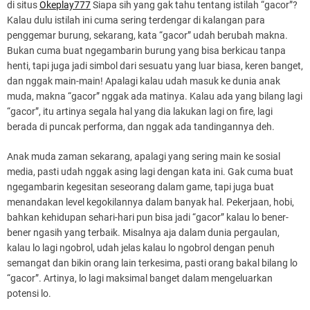
di situs
Okeplay777
Siapa sih yang gak tahu tentang istilah “gacor”?
Kalau dulu istilah ini cuma sering terdengar di kalangan para
penggemar burung, sekarang, kata “gacor” udah berubah makna.
Bukan cuma buat ngegambarin burung yang bisa berkicau tanpa
henti, tapi juga jadi simbol dari sesuatu yang luar biasa, keren banget,
dan nggak main-main! Apalagi kalau udah masuk ke dunia anak
muda, makna “gacor” nggak ada matinya. Kalau ada yang bilang lagi
“gacor”, itu artinya segala hal yang dia lakukan lagi on fire, lagi
berada di puncak performa, dan nggak ada tandingannya deh.
Anak muda zaman sekarang, apalagi yang sering main ke sosial
media, pasti udah nggak asing lagi dengan kata ini. Gak cuma buat
ngegambarin kegesitan seseorang dalam game, tapi juga buat
menandakan level kegokilannya dalam banyak hal. Pekerjaan, hobi,
bahkan kehidupan sehari-hari pun bisa jadi “gacor” kalau lo bener-
bener ngasih yang terbaik. Misalnya aja dalam dunia pergaulan,
kalau lo lagi ngobrol, udah jelas kalau lo ngobrol dengan penuh
semangat dan bikin orang lain terkesima, pasti orang bakal bilang lo
“gacor”. Artinya, lo lagi maksimal banget dalam mengeluarkan
potensi lo.