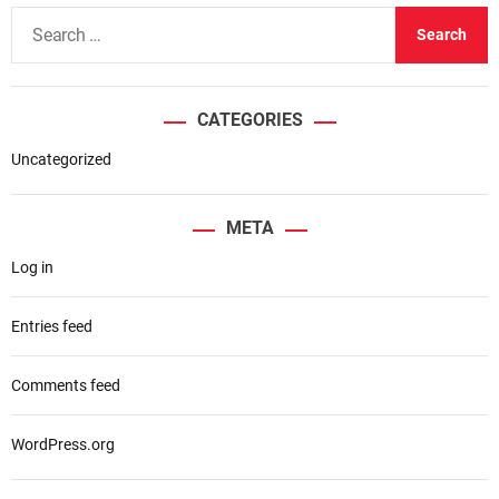
S
e
a
r
CATEGORIES
c
h
Uncategorized
f
o
META
r
Log in
:
Entries feed
Comments feed
WordPress.org