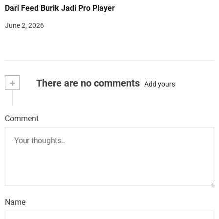
Dari Feed Burik Jadi Pro Player
June 2, 2026
+
There are no comments
Add yours
Comment
Name