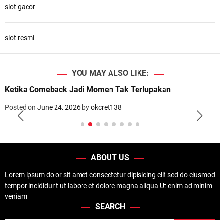
slot gacor
slot resmi
YOU MAY ALSO LIKE:
Ketika Comeback Jadi Momen Tak Terlupakan
Posted on
June 24, 2026
by
okcret138
ABOUT US
Lorem ipsum dolor sit amet consectetur dipisicing elit sed do eiusmod
tempor incididunt ut labore et dolore magna aliqua Ut enim ad minim
veniam.
SEARCH