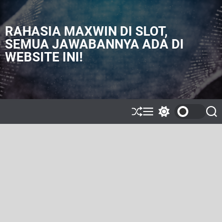
S
k
i
RAHASIA MAXWIN DI SLOT,
p
SEMUA JAWABANNYA ADA DI
t
WEBSITE INI!
o
c
o
n
t
e
S
M
S
S
h
e
w
e
n
u
n
i
a
t
ff
u
t
r
l
c
c
e
h
h
c
o
l
o
r
m
o