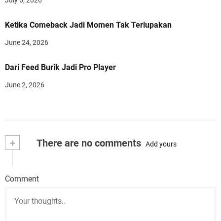
July 6, 2026
Ketika Comeback Jadi Momen Tak Terlupakan
June 24, 2026
Dari Feed Burik Jadi Pro Player
June 2, 2026
+
There are no comments
Add yours
Comment