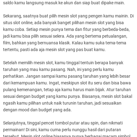
saldo kamu langsung masuk ke akun dan siap buat dipake main.
Sekarang, saatnya buat pilih mesin slot yang pengen kamu mainin. Di
situs slot online, ada banyak banget pilihan mesin slot yang bisa
kamu coba. Setiap mesin punya tema dan fitur yang berbeda-beda,
jadi kamu bisa pilih sesuai selera. Ada yang bertema petualangan,
film, bahkan yang bernuansa klasik. Kalau kamu suka tema-tema
tertentu, pasti ada aja mesin slot yang pas buat kamu.
Setelah memilih mesin slot, kamu tinggal tentuin berapa banyak
taruhan yang mau kamu pasang. Nah, ini yang perlu kamu
perhatikan. Jangan sampai kamu pasang taruhan yang lebih besar
dari kemampuan kamu. Ingat, meskipun slot itu seru dan bisa bawa
pulang kemenangan, tetap aja kamu harus main bijak. Atur taruhan
sesuai dengan budget yang kamu punya. Biasanya, mesin slot bakal
ngasih kamu pilihan untuk naik turunin taruhan, jadi sesuaikan
dengan mood dan budget yang ada.
Selanjutnya, tinggal pencet tombol putar atau spin, dan nikmati
permainan! Di sini, kamu cuma perlu nunggu hasil dari putaran
tersebut. Mesin slot online biasanya punya berbagai macam simbol