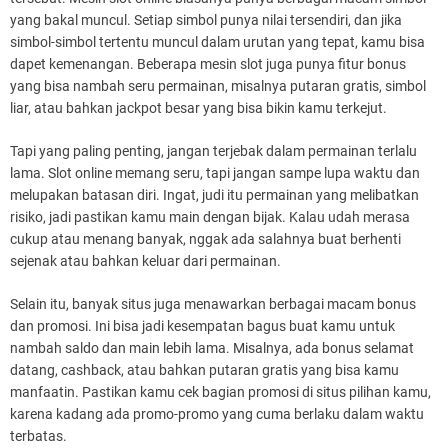
yang bakal muncul. Setiap simbol punya nilai tersendiri, dan jika
simbol-simbol tertentu muncul dalam urutan yang tepat, kamu bisa
dapet kemenangan. Beberapa mesin slot juga punya fitur bonus
yang bisa nambah seru permainan, misalnya putaran gratis, simbol
liar, atau bahkan jackpot besar yang bisa bikin kamu terkejut.
Tapi yang paling penting, jangan terjebak dalam permainan terlalu
lama. Slot online memang seru, tapi jangan sampe lupa waktu dan
melupakan batasan diri. Ingat, judi itu permainan yang melibatkan
risiko, jadi pastikan kamu main dengan bijak. Kalau udah merasa
cukup atau menang banyak, nggak ada salahnya buat berhenti
sejenak atau bahkan keluar dari permainan.
Selain itu, banyak situs juga menawarkan berbagai macam bonus
dan promosi. Ini bisa jadi kesempatan bagus buat kamu untuk
nambah saldo dan main lebih lama. Misalnya, ada bonus selamat
datang, cashback, atau bahkan putaran gratis yang bisa kamu
manfaatin. Pastikan kamu cek bagian promosi di situs pilihan kamu,
karena kadang ada promo-promo yang cuma berlaku dalam waktu
terbatas.