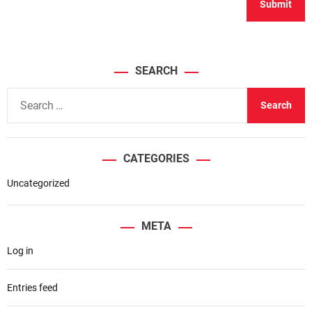
SEARCH
S
e
a
r
CATEGORIES
c
h
Uncategorized
f
o
META
r
Log in
:
Entries feed