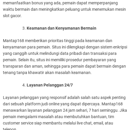
memanfaatkan bonus yang ada, pemain dapat memperpanjang
waktu bermain dan meningkatkan peluang untuk menemukan mesin
slot gacor.
Keamanan dan Kenyamanan Bermain
Mantap168 memberikan prioritas tinggi pada keamanan dan
kenyamanan para pemain. Situs ini dilengkapi dengan sistem enkripsi
yang canggih untuk melindungi data pribadi dan transaksi para
pemain. Selain itu, situs ini memiliki prosedur pembayaran yang
transparan dan aman, sehingga para pemain dapat bermain dengan
tenang tanpa khawatir akan masalah keamanan.
Layanan Pelanggan 24/7
Layanan pelanggan yang responsif adalah salah satu aspek penting
dari sebuah platform judi online yang dapat dipercaya. Mantap168
menawarkan layanan pelanggan 24 jam sehari, 7 hari seminggu. Jika
pemain mengalami masalah atau membutuhkan bantuan, tim
customer service siap membantu melalui live chat, email, atau
telepon.