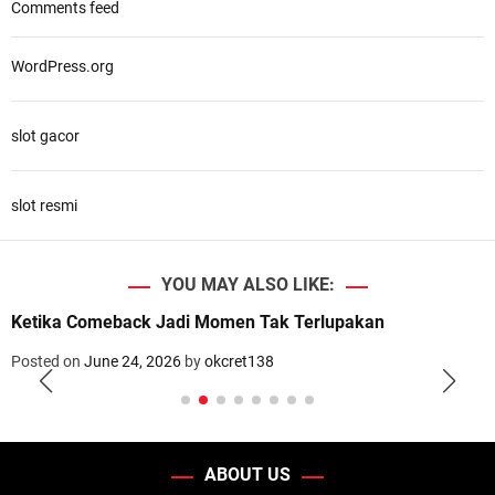
Comments feed
WordPress.org
slot gacor
slot resmi
YOU MAY ALSO LIKE:
Ketika Comeback Jadi Momen Tak Terlupakan
Posted on
June 24, 2026
by
okcret138
ABOUT US