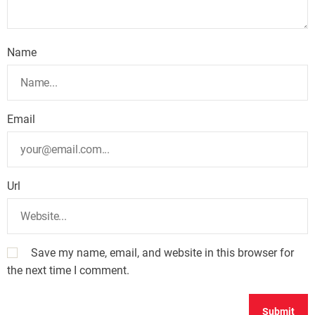
Name
Email
Url
Save my name, email, and website in this browser for
the next time I comment.