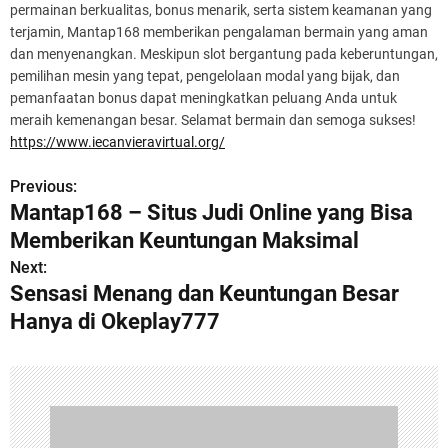
permainan berkualitas, bonus menarik, serta sistem keamanan yang
terjamin, Mantap168 memberikan pengalaman bermain yang aman
dan menyenangkan. Meskipun slot bergantung pada keberuntungan,
pemilihan mesin yang tepat, pengelolaan modal yang bijak, dan
pemanfaatan bonus dapat meningkatkan peluang Anda untuk
meraih kemenangan besar. Selamat bermain dan semoga sukses!
https://www.iecanvieravirtual.org/
Previous:
P
Mantap168 – Situs Judi Online yang Bisa
o
Memberikan Keuntungan Maksimal
s
Next:
Sensasi Menang dan Keuntungan Besar
t
Hanya di Okeplay777
n
a
v