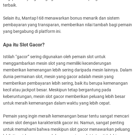
terbaik.
Selain itu, Mantap168 menawarkan bonus menarik dan sistem
pembayaran yang transparan, memberikan nilai tambah bagi pemain
yang bergabung di platform ini.
Apa itu Slot Gacor?
Istilah “gacor” sering digunakan oleh pemain slot untuk
menggambarkan mesin slot yang memiliki kecenderungan
memberikan kemenangan lebih sering daripada mesin lainnya. Dalam
dunia permainan slot, mesin yang gacor adalah mesin yang
memberikan pembayaran lebih sering, baik itu berupa kemenangan
kecil atau jackpot besar. Meskipun tetap bergantung pada
keberuntungan, mesin slot gacor memberikan peluang lebih besar
untuk meraih kemenangan dalam waktu yang lebih cepat.
Pemain yang ingin meraih kemenangan besar tentu sangat mencari
mesin slot dengan karakteristik gacor ini. Namun, sangat penting
untuk memahami bahwa meskipun slot gacor menawarkan peluang