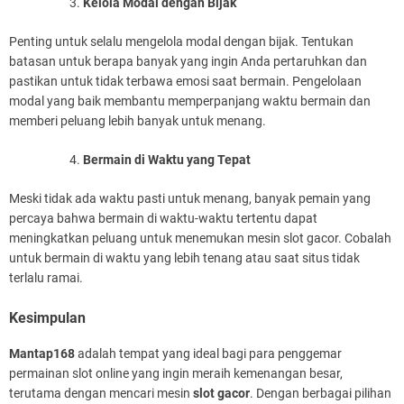
Kelola Modal dengan Bijak
Penting untuk selalu mengelola modal dengan bijak. Tentukan
batasan untuk berapa banyak yang ingin Anda pertaruhkan dan
pastikan untuk tidak terbawa emosi saat bermain. Pengelolaan
modal yang baik membantu memperpanjang waktu bermain dan
memberi peluang lebih banyak untuk menang.
Bermain di Waktu yang Tepat
Meski tidak ada waktu pasti untuk menang, banyak pemain yang
percaya bahwa bermain di waktu-waktu tertentu dapat
meningkatkan peluang untuk menemukan mesin slot gacor. Cobalah
untuk bermain di waktu yang lebih tenang atau saat situs tidak
terlalu ramai.
Kesimpulan
Mantap168
adalah tempat yang ideal bagi para penggemar
permainan slot online yang ingin meraih kemenangan besar,
terutama dengan mencari mesin
slot gacor
. Dengan berbagai pilihan