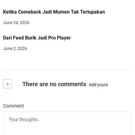
Ketika Comeback Jadi Momen Tak Terlupakan
June 24, 2026
Dari Feed Burik Jadi Pro Player
June 2, 2026
+
There are no comments
Add yours
Comment