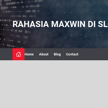
S
k
i
p
RAHASIA MAXWIN DI SL
t
o
c
o
n
t
Home
About
Blog
Contact
e
n
t