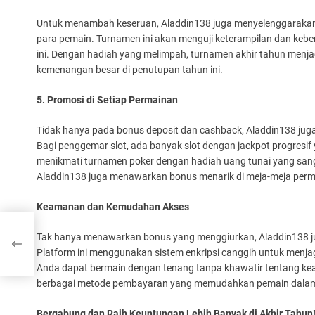
Untuk menambah keseruan, Aladdin138 juga menyelenggarakan
para pemain. Turnamen ini akan menguji keterampilan dan kebe
ini. Dengan hadiah yang melimpah, turnamen akhir tahun menja
kemenangan besar di penutupan tahun ini.
5. Promosi di Setiap Permainan
Tidak hanya pada bonus deposit dan cashback, Aladdin138 juga
Bagi penggemar slot, ada banyak slot dengan jackpot progresif
menikmati turnamen poker dengan hadiah uang tunai yang sanga
Aladdin138 juga menawarkan bonus menarik di meja-meja permaina
Keamanan dan Kemudahan Akses
Tak hanya menawarkan bonus yang menggiurkan, Aladdin138 
Platform ini menggunakan sistem enkripsi canggih untuk menja
Anda dapat bermain dengan tenang tanpa khawatir tentang kea
berbagai metode pembayaran yang memudahkan pemain dalam m
Bergabung dan Raih Keuntungan Lebih Banyak di Akhir Tahun