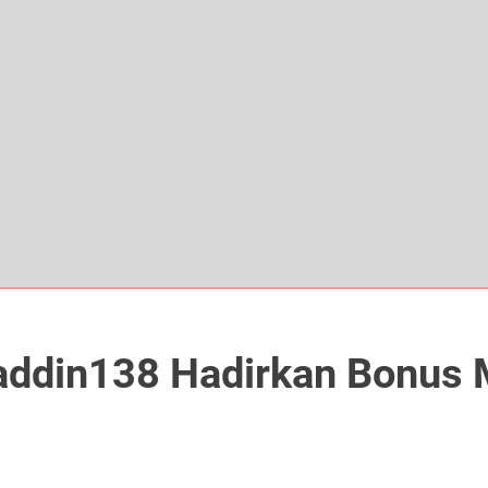
addin138 Hadirkan Bonus 