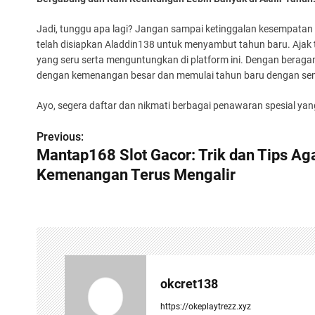
Jadi, tunggu apa lagi? Jangan sampai ketinggalan kesempatan
telah disiapkan Aladdin138 untuk menyambut tahun baru. Aja
yang seru serta menguntungkan di platform ini. Dengan beraga
dengan kemenangan besar dan memulai tahun baru dengan se
Ayo, segera daftar dan nikmati berbagai penawaran spesial ya
Previous:
P
Mantap168 Slot Gacor: Trik dan Tips Ag
o
Kemenangan Terus Mengalir
s
t
n
a
okcret138
v
https://okeplaytrezz.xyz