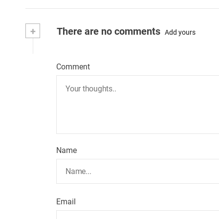
+
There are no comments
Add yours
Comment
Name
Email