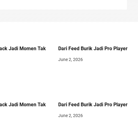
ack Jadi Momen Tak
Dari Feed Burik Jadi Pro Player
June 2, 2026
ack Jadi Momen Tak
Dari Feed Burik Jadi Pro Player
June 2, 2026