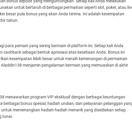
kan bonus deposit yang menguntungkan. Setiap kali Anda melakukan
kan untuk bertaruh di berbagai permainan seperti slot, poker, atau liv
kin besar pula bonus yang akan Anda terima. Ini adalah kesempatan
hir tahun.
ara pemain yang sering bermain di platform ini. Setiap kali Anda
cashback sebagai bentuk apresiasi atas kesetiaan Anda. Bonus ini
kan kesempatan lebih besar untuk meraih kemenangan di permainan
l, Aladdin138 menjamin pengalaman bermain yang memuaskan di akhir
n138 menawarkan program VIP eksklusif dengan berbagai keuntungan
e berbagai bonus spesial, hadiah undian, dan pelayanan pelanggan yan
ang untuk memenangkan hadiah-hadiah menarik yang disediakan setiap
 tunai.