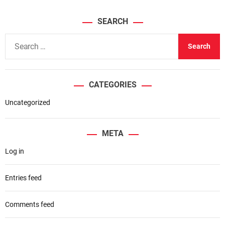
SEARCH
S
e
a
r
CATEGORIES
c
h
Uncategorized
f
o
META
r
Log in
:
Entries feed
Comments feed