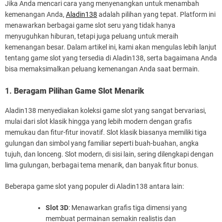
Jika Anda mencari cara yang menyenangkan untuk menambah
kemenangan Anda,
Aladin138
adalah pilihan yang tepat. Platform ini
menawarkan berbagai game slot seru yang tidak hanya
menyuguhkan hiburan, tetapi juga peluang untuk meraih
kemenangan besar. Dalam artikel ini, kami akan mengulas lebih lanjut
tentang game slot yang tersedia di Aladin138, serta bagaimana Anda
bisa memaksimalkan peluang kemenangan Anda saat bermain.
1.
Beragam Pilihan Game Slot Menarik
Aladin138 menyediakan koleksi game slot yang sangat bervariasi,
mulai dari slot klasik hingga yang lebih modern dengan grafis
memukau dan fitur-fitur inovatif. Slot klasik biasanya memiliki tiga
gulungan dan simbol yang familiar seperti buah-buahan, angka
tujuh, dan lonceng. Slot modern, di sisi lain, sering dilengkapi dengan
lima gulungan, berbagai tema menarik, dan banyak fitur bonus.
Beberapa game slot yang populer di Aladin138 antara lain:
Slot 3D
: Menawarkan grafis tiga dimensi yang
membuat permainan semakin realistis dan