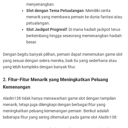
menyenangkan.
Slot dengan Tema Petualangan
: Memiliki cerita
menarik yang membawa pemain ke dunia fantasi atau
petualangan.
Slot Jackpot Progresif
: Di mana hadiah jackpot terus
berkembang hingga seseorang memenangkan hadiah
besar.
Dengan begitu banyak pilihan, pemain dapat menemukan game slot
yang sesuai dengan selera mereka, baik itu yang sederhana atau
yang lebih kompleks dengan banyak fitur.
2.
Fitur-Fitur Menarik yang Meningkatkan Peluang
Kemenangan
Aladin138 tidak hanya menawarkan game slot dengan tampilan
menarik, tetapi juga dilengkapi dengan berbagai fitur yang
meningkatkan peluang kemenangan pemain. Berikut adalah
beberapa fitur yang sering ditemukan pada game slot Aladin138: