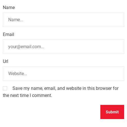
Name
Email
Url
Save my name, email, and website in this browser for
the next time I comment.