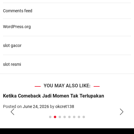
Comments feed
WordPress.org
slot gacor
slot resmi
YOU MAY ALSO LIKE:
Ketika Comeback Jadi Momen Tak Terlupakan
Posted on
June 24, 2026
by
okcret138