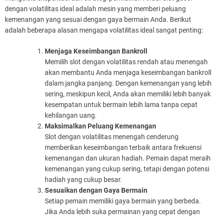
dengan volatilitas ideal adalah mesin yang memberi peluang
kemenangan yang sesuai dengan gaya bermain Anda. Berikut
adalah beberapa alasan mengapa volatilitas ideal sangat penting:
Menjaga Keseimbangan Bankroll
Memilih slot dengan volatilitas rendah atau menengah
akan membantu Anda menjaga keseimbangan bankroll
dalam jangka panjang. Dengan kemenangan yang lebih
sering, meskipun kecil, Anda akan memiliki lebih banyak
kesempatan untuk bermain lebih lama tanpa cepat
kehilangan uang.
Maksimalkan Peluang Kemenangan
Slot dengan volatilitas menengah cenderung
memberikan keseimbangan terbaik antara frekuensi
kemenangan dan ukuran hadiah. Pemain dapat meraih
kemenangan yang cukup sering, tetapi dengan potensi
hadiah yang cukup besar.
Sesuaikan dengan Gaya Bermain
Setiap pemain memiliki gaya bermain yang berbeda.
Jika Anda lebih suka permainan yang cepat dengan