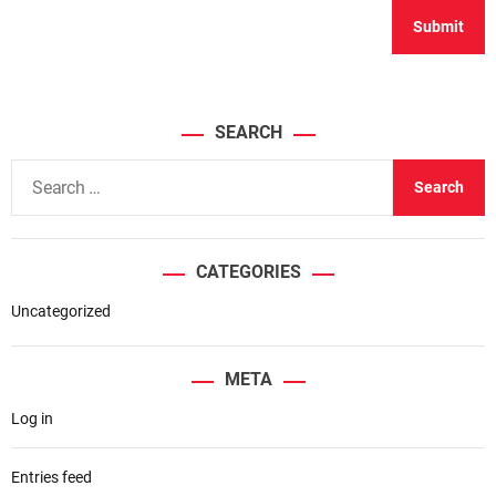
SEARCH
S
e
a
r
CATEGORIES
c
h
Uncategorized
f
o
META
r
Log in
:
Entries feed