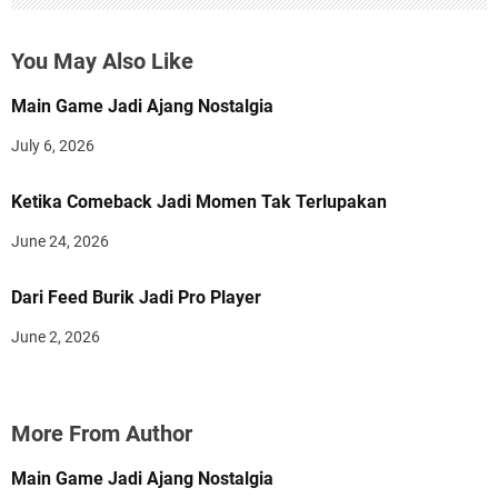
You May Also Like
Main Game Jadi Ajang Nostalgia
July 6, 2026
Ketika Comeback Jadi Momen Tak Terlupakan
June 24, 2026
Dari Feed Burik Jadi Pro Player
June 2, 2026
More From Author
Main Game Jadi Ajang Nostalgia