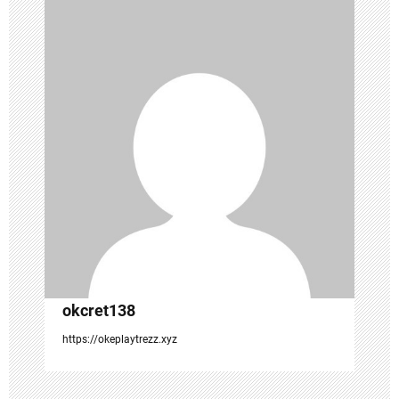
i
g
a
t
i
o
n
okcret138
https://okeplaytrezz.xyz