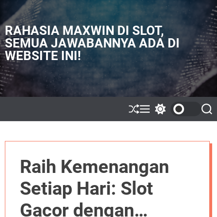
S
k
i
RAHASIA MAXWIN DI SLOT,
p
SEMUA JAWABANNYA ADA DI
t
WEBSITE INI!
o
c
o
n
t
e
S
M
S
S
h
e
w
e
n
u
n
i
a
t
ff
u
t
r
l
c
c
e
h
h
Raih Kemenangan
c
o
l
Setiap Hari: Slot
o
r
m
Gacor dengan
o